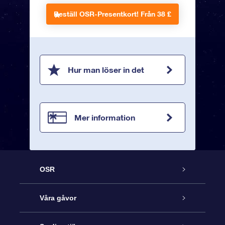
Beställ OSR-Presentkort!
Från 38 £
Hur man löser in det
Mer information
OSR
Kundtjänst
Våra gåvor