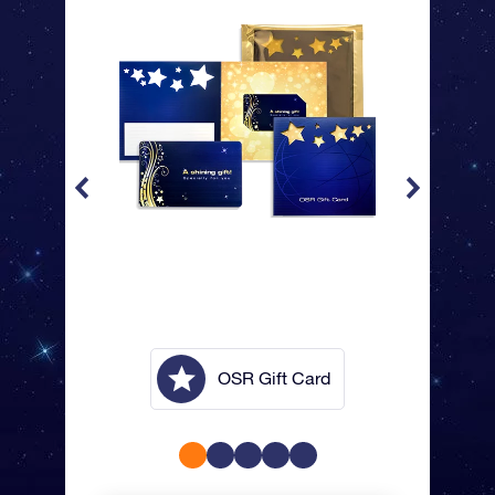
lope
OSR Gift Card