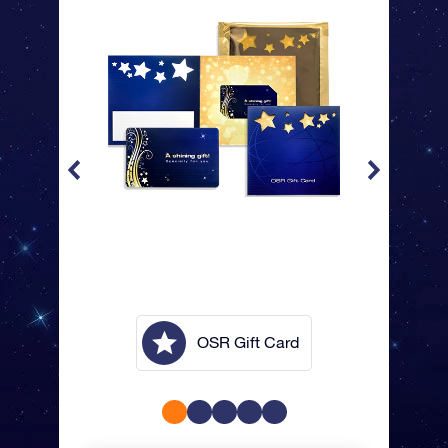
lope
OSR Gift Card