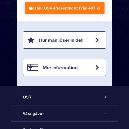
Beställ OSR-Presentkort!
Från 497 kr
Hur man löser in det
Mer information
OSR
Kundtjänst
Våra gåvor