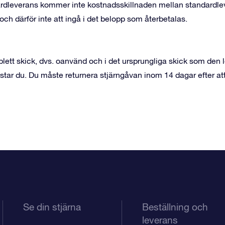
ardleverans kommer inte kostnadsskillnaden mellan standardle
ch därför inte att ingå i det belopp som återbetalas.
lett skick, dvs. oanvänd och i det ursprungliga skick som den le
ostar du. Du måste returnera stjärngåvan inom 14 dagar efter 
Se din stjärna
Beställning och
leverans