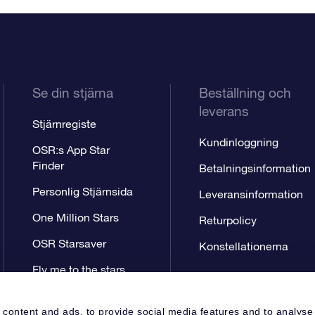
Se din stjärna
Beställning och
leverans
Stjärnregiste
Kundinloggning
OSR:s App Star
Finder
Betalningsinformation
Personlig Stjärnsida
Leveransinformation
One Million Stars
Returpolicy
OSR Starsaver
Konstellationerna
Fly me to the stars
VR-app
 content and ads, to provide social media features and to analyse