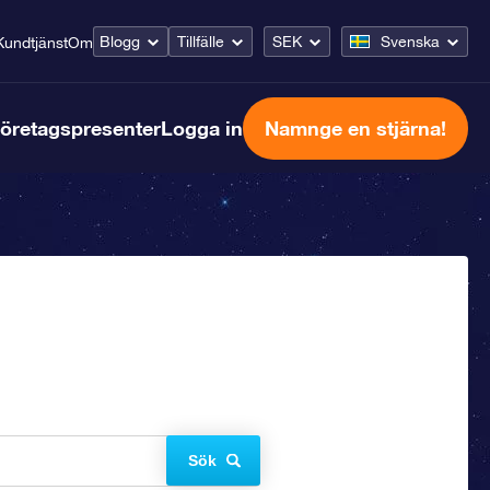
Blogg
Tillfälle
SEK
Svenska
Kundtjänst
Om
öretagspresenter
Logga in
Namnge en stjärna!
Sök