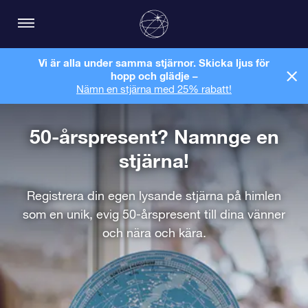
Vi är alla under samma stjärnor. Skicka ljus för
hopp och glädje –
Nämn en stjärna med 25% rabatt!
50-årspresent? Namnge en
stjärna!
Registrera din egen lysande stjärna på himlen
som en unik, evig 50-årspresent till dina vänner
och nära och kära.