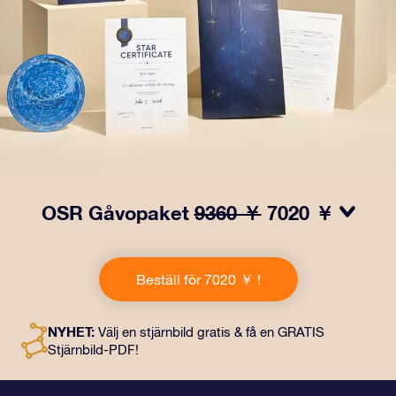
OSR Gåvopaket
9360 ￥
7020 ￥
Få ögon att tindra med vårt OSR- Gåvopaket! I denna
gåva ingår ett vackert kuvert och personliga dokument
Beställ för 7020 ￥ !
som skickas till en adress som du väljer, samt digitala
dokument och fri användning av våra appar. Det är ett
magiskt sätt att ge en evig gåva till vänner och nära och
NYHET:
Välj en stjärnbild gratis & få en GRATIS
kära.
Stjärnbild-PDF!