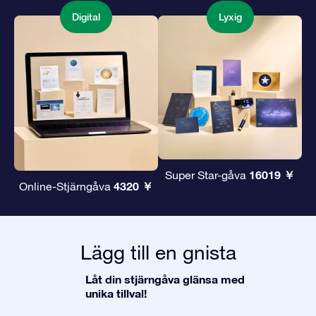
Digital
Lyxig
16019 ￥
Super Star-gåva
4320 ￥
Online-Stjärngåva
Lägg till en gnista
Låt din stjärngåva glänsa med
unika tillval!