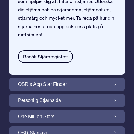
som hjälper dig att hitta din stjärna. Utforska
din stjärna och se stjärnnamn, stjärndatum,
stjärnfärg och mycket mer. Ta reda på hur din
stjärna ser ut och upptäck dess plats på
natthimlen!
Besök Stjärnregistret
OSR:s App Star Finder
Hitta Din Stjärna på Natthimlen med OSR:s
Personlig Stjärnsida
App Star Finder
Gör din Stjärngåva personlig med
One Million Stars
Stjärnsida som är gratis
One Million Stars: Utforska Vårt Galaktiska
OSR Starsaver