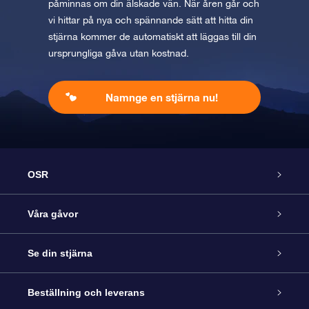
påminnas om din älskade vän. När åren går och
vi hittar på nya och spännande sätt att hitta din
stjärna kommer de automatiskt att läggas till din
ursprungliga gåva utan kostnad.
Namnge en stjärna nu!
OSR
Kundtjänst
Våra gåvor
Kontakta oss
Online-Stjärngåva
Se din stjärna
Blogg
OSR Gåvopaket
Stjärnregiste
Beställning och leverans