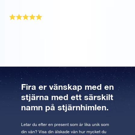
bästa vän!
Perfekt firande av vänskap
Jag älskar min bästa vän till stjärnorna och tillbaka!
Därför tyckte jag att detta var den perfekta presenten
för att fira vår vänskap.
Fira er vänskap med en
stjärna med ett särskilt
namn på stjärnhimlen.
Letar du efter en present som är lika unik som
din vän? Visa din älskade vän hur mycket du