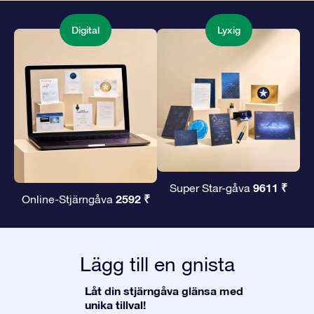
Digital
Lyxig
9611 ₹
Super Star-gåva
2592 ₹
Online-Stjärngåva
Lägg till en gnista
Låt din stjärngåva glänsa med
unika tillval!