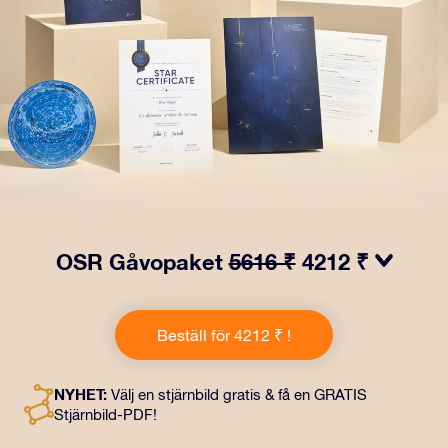
OSR Gåvopaket
5616 ₹
4212 ₹
Få ögon att tindra med vårt OSR- Gåvopaket! I denna
gåva ingår ett vackert kuvert och personliga dokument
Beställ för 4212 ₹ !
som skickas till en adress som du väljer, samt digitala
dokument och fri användning av våra appar. Det är ett
magiskt sätt att ge en evig gåva till vänner och nära och
NYHET:
Välj en stjärnbild gratis & få en GRATIS
kära.
Stjärnbild-PDF!