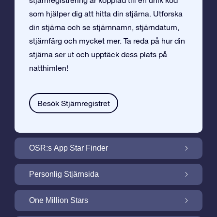
stjärnregistrering är kopplad till en unik kod
som hjälper dig att hitta din stjärna. Utforska
din stjärna och se stjärnnamn, stjärndatum,
stjärnfärg och mycket mer. Ta reda på hur din
stjärna ser ut och upptäck dess plats på
natthimlen!
Besök Stjärnregistret
OSR:s App Star Finder
Hitta Din Stjärna på Natthimlen med OSR:s
Personlig Stjärnsida
App Star Finder
Gör din Stjärngåva personlig med
One Million Stars
Stjärnsida som är gratis