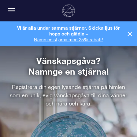
Vi är alla under samma stjärnor. Skicka ljus för
hopp och glädje –
Nämn en stjärna med 25% rabatt!
Vänskapsgåva?
Namnge en stjärna!
Registrera din egen lysande stjärna på himlen
som en unik, evig vänskapsgåva till dina vänner
och nära och kära.