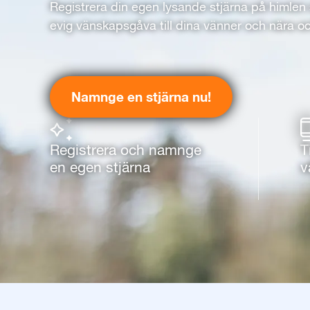
Registrera din egen lysande stjärna på himlen
evig vänskapsgåva till dina vänner och nära oc
Namnge en stjärna nu!
Registrera och namnge
T
en egen stjärna
v