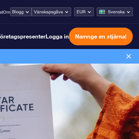
Blogg
Vänskapsgåva
EUR
Svenska
st
Om
öretagspresenter
Logga in
Namnge en stjärna!