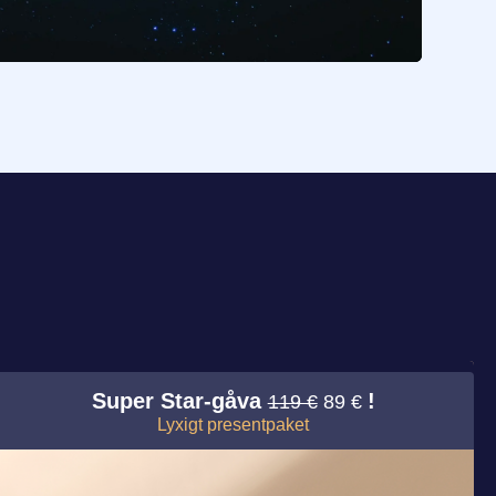
Super Star-gåva
!
119 €
89 €
Lyxigt presentpaket