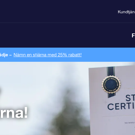
Kundtjän
F
ädje –
Nämn en stjärna med 25% rabatt!
?
rna!