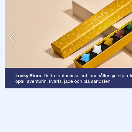
!
r
Lucky Stars
: Detta fantastiska set innehåller sju stjärn
opal, aventurin, kvarts, jade och blå sandsten.