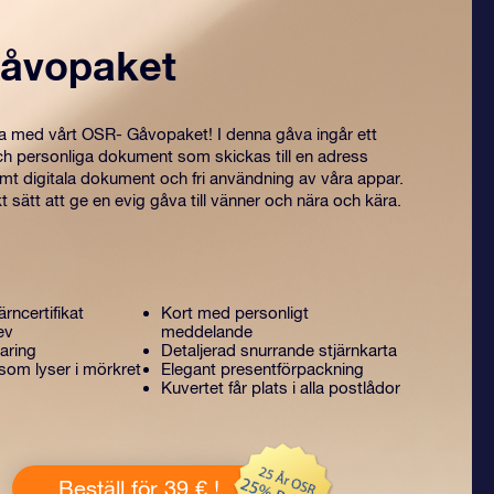
åvopaket
ra med vårt OSR- Gåvopaket! I denna gåva ingår ett
ch personliga dokument som skickas till en adress
amt digitala dokument och fri användning av våra appar.
t sätt att ge en evig gåva till vänner och nära och kära.
ärncertifikat
Kort med personligt
ev
meddelande
aring
Detaljerad snurrande stjärnkarta
som lyser i mörkret
Elegant presentförpackning
Kuvertet får plats i alla postlådor
Beställ för 39 € !