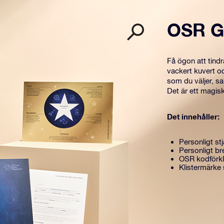
OSR G
Få ögon att tind
vackert kuvert o
som du väljer, s
Det är ett magisk
Det innehåller:
Personligt stj
Personligt br
OSR kodförkl
Klistermärke 