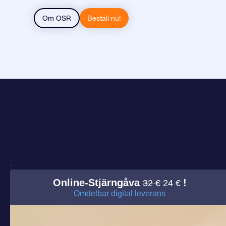
Om OSR
Beställ nu!
Online-Stjärngåva
!
32 €
24 €
Omdelbar digital leverans