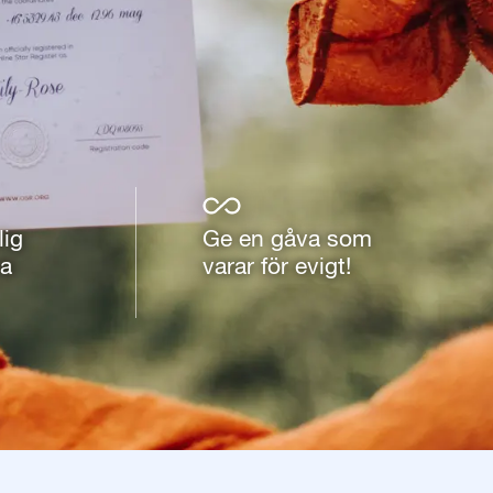
lig
Ge en gåva som
va
varar för evigt!