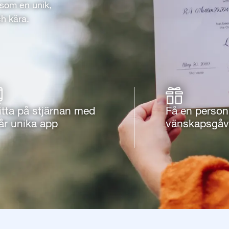
 som en unik,
h kära.
itta på stjärnan med
Få en person
år unika app
vänskapsgå