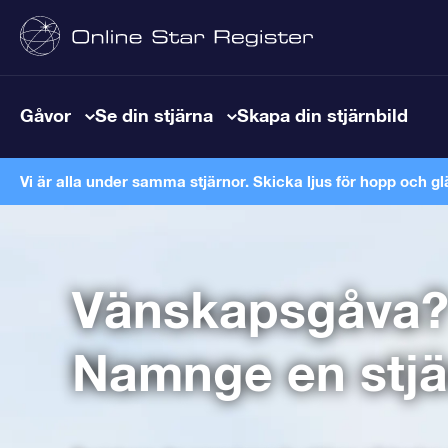
Gåvor
Se din stjärna
Skapa din stjärnbild
Vi är alla under samma stjärnor. Skicka ljus för hopp och gl
Vänskapsgåva
Namnge en stjä