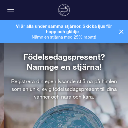
Vi är alla under samma stjärnor. Skicka ljus för
hopp och glädje –
Nämn en stjärna med 25% rabatt!
Födelsedagspresent?
Namnge en stjärna!
Registrera din egen lysande stjärna på himlen
som en unik, evig födelsedagspresent till dina
vänner och nära och kära.