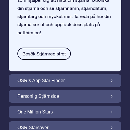
som hjälper dig att hitta din stjärna. Utforska
din stjärna och se stjärnnamn, stjärndatum,
stjärnfärg och mycket mer. Ta reda på hur din
stjärna ser ut och upptäck dess plats på
natthimlen!
Besök Stjärnregistret
OSR:s App Star Finder
Hitta Din Stjärna på Natthimlen med OSR:s
Personlig Stjärnsida
App Star Finder
Gör din Stjärngåva personlig med
One Million Stars
Stjärnsida som är gratis
One Million Stars: Utforska Vårt Galaktiska
OSR Starsaver