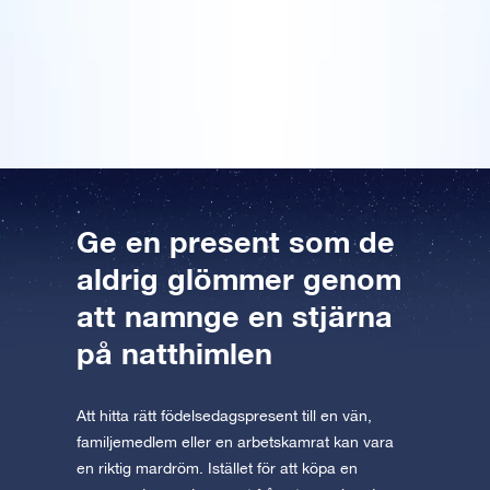
AppStore (iOS)
Play Store (Android)
jag direkt beställde en födelsedagsstjärna till min tjej
kostnadsfria mobila VR-appen finns
också. Det är en riktigt superhäftig present, det känns
Förhandsgranska Stjärnsida
Förhandsgranska OSR Starsaver
Läs vidare
verkligen som om den betyder något speciellt, så jag
tillgänglig för iOS och Android. Ladda ner
vill helt enkelt berätta för varenda människa om den!
appen nu och flyg till stjärnorna!
Besök One Million Stars
Upptäck universum i VR
AppStore (iOS)
Play Store (Android)
Ge en present som de
aldrig glömmer genom
att namnge en stjärna
på natthimlen
Att hitta rätt födelsedagspresent till en vän,
familjemedlem eller en arbetskamrat kan vara
en riktig mardröm. Istället för att köpa en