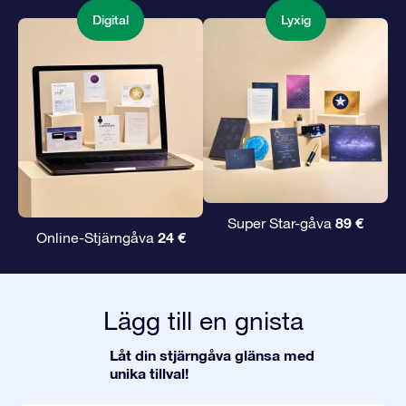
Digital
Lyxig
89 €
Super Star-gåva
24 €
Online-Stjärngåva
Lägg till en gnista
Låt din stjärngåva glänsa med
unika tillval!