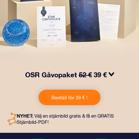
OSR Gåvopaket
52 €
39 €
Få ögon att tindra med vårt OSR- Gåvopaket! I denna
gåva ingår ett vackert kuvert och personliga dokument
Beställ för 39 € !
som skickas till en adress som du väljer, samt digitala
dokument och fri användning av våra appar. Det är ett
magiskt sätt att ge en evig gåva till vänner och nära och
NYHET:
Välj en stjärnbild gratis & få en GRATIS
kära.
Stjärnbild-PDF!