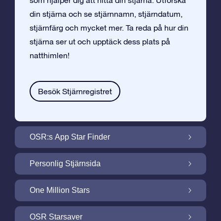
som hjälper dig att hitta din stjärna. Utforska
din stjärna och se stjärnnamn, stjärndatum,
stjärnfärg och mycket mer. Ta reda på hur din
stjärna ser ut och upptäck dess plats på
natthimlen!
Besök Stjärnregistret
OSR:s App Star Finder
Hitta Din Stjärna på Natthimlen med OSR:s
Personlig Stjärnsida
App Star Finder
Gör din Stjärngåva personlig med
One Million Stars
Stjärnsida som är gratis
One Million Stars: Utforska Vårt Galaktiska
OSR Starsaver