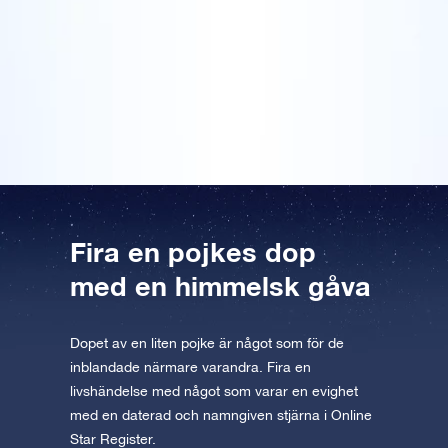
AppStore (iOS)
Play Store (Android)
kostnadsfria mobila VR-appen finns
paketet i slutet av ceremonin, och de blev mycket
Förhandsgranska Stjärnsida
Förhandsgranska OSR Starsaver
rörda. Jag textade en djupt personlig dikt på det
Läs vidare
tillgänglig för iOS och Android. Ladda ner
medföljande kortet, och det gjorde förstås presenten
appen nu och flyg till stjärnorna!
ännu mer speciell. En vacker present som dessutom
var snyggt inslagen, OSR!
Besök One Million Stars
Upptäck universum i VR
AppStore (iOS)
Play Store (Android)
Fira en pojkes dop
med en himmelsk gåva
Dopet av en liten pojke är något som för de
inblandade närmare varandra. Fira en
livshändelse med något som varar en evighet
med en daterad och namngiven stjärna i Online
Star Register.