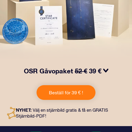
OSR Gåvopaket
52 €
39 €
Få ögon att tindra med vårt OSR- Gåvopaket! I denna
gåva ingår ett vackert kuvert och personliga dokument
Beställ för 39 € !
som skickas till en adress som du väljer, samt digitala
dokument och fri användning av våra appar. Det är ett
magiskt sätt att ge en evig gåva till vänner och nära och
NYHET:
Välj en stjärnbild gratis & få en GRATIS
kära.
Stjärnbild-PDF!