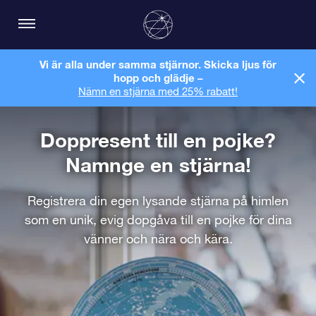
Vi är alla under samma stjärnor. Skicka ljus för
hopp och glädje –
Nämn en stjärna med 25% rabatt!
Doppresent till en pojke?
Namnge en stjärna!
Registrera din egen lysande stjärna på himlen
som en unik, evig dopgåva till en pojke för dina
vänner och nära och kära.