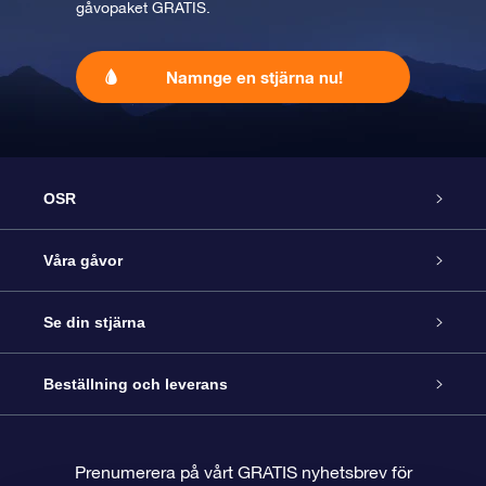
gåvopaket GRATIS.
Namnge en stjärna nu!
OSR
Kundtjänst
Våra gåvor
Kontakta oss
Online-Stjärngåva
Se din stjärna
Blogg
OSR Gåvopaket
Stjärnregiste
Beställning och leverans
Vanliga frågor
Super Star-gåva
OSR:s App Star Finder
Kundinloggning
Prenumerera på vårt GRATIS nyhetsbrev för