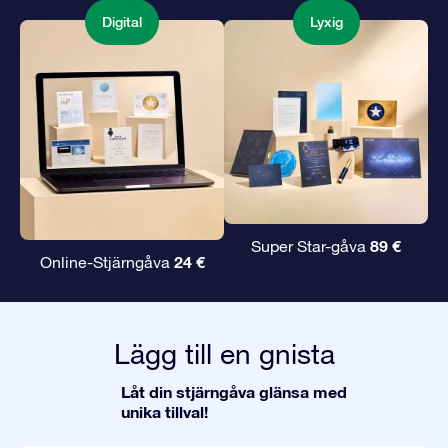
Digital
Lyxig
89 €
Super Star-gåva
24 €
Online-Stjärngåva
Lägg till en gnista
Låt din stjärngåva glänsa med
unika tillval!