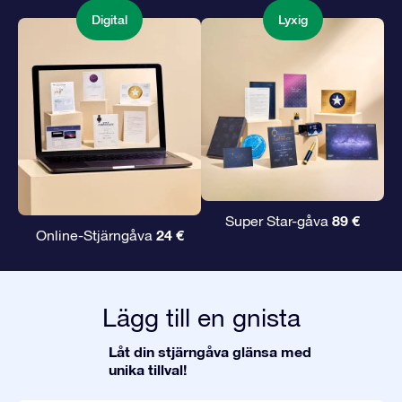
Digital
Lyxig
89 €
Super Star-gåva
24 €
Online-Stjärngåva
Lägg till en gnista
Låt din stjärngåva glänsa med
unika tillval!