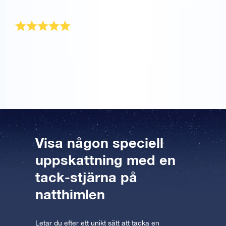
blått kuvert.
Tackgåva
Vad ger man en person som redan har allt…? En
stjärna! Min far är mycket nöjd med OSR-
gåvopaketet. Tack så mycket.
Visa någon speciell
uppskattning med en
tack-stjärna på
natthimlen
Letar du efter ett unikt sätt att tacka en