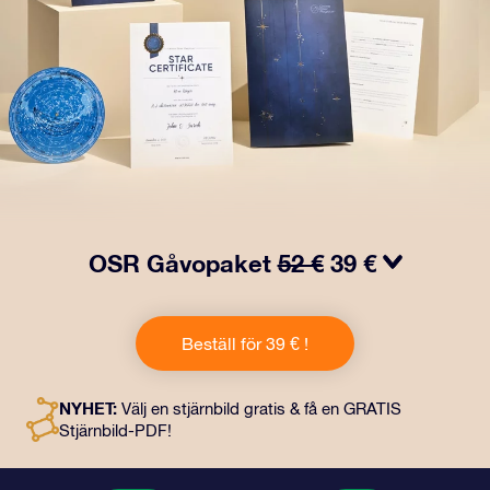
OSR Gåvopaket
52 €
39 €
Få ögon att tindra med vårt OSR- Gåvopaket! I denna
gåva ingår ett vackert kuvert och personliga dokument
Beställ för 39 € !
som skickas till en adress som du väljer, samt digitala
dokument och fri användning av våra appar. Det är ett
magiskt sätt att ge en evig gåva till vänner och nära och
NYHET:
Välj en stjärnbild gratis & få en GRATIS
kära.
Stjärnbild-PDF!