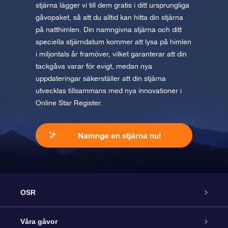
stjärna lägger vi till dem gratis i ditt ursprungliga
gåvopaket, så att du alltid kan hitta din stjärna
på natthimlen. Din namngivna stjärna och ditt
speciella stjärndatum kommer att lysa på himlen
i miljontals år framöver, vilket garanterar att din
tackgåva varar för evigt, medan nya
uppdateringar säkerställer att din stjärna
utvecklas tillsammans med nya innovationer i
Online Star Register.
Namnge en stjärna nu!
OSR
Kundtjänst
Våra gåvor