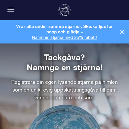
Vi är alla under samma stjärnor. Skicka ljus för
hopp och glädje –
Nämn en stjärna med 25% rabatt!
Tackgåva?
Namnge en stjärna!
Registrera din egen lysande stjärna på himlen
som en unik, evig uppskattningsgåva till dina
vänner och nära och kära.