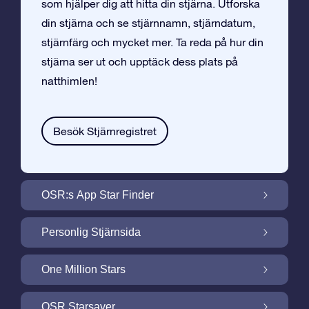
som hjälper dig att hitta din stjärna. Utforska
din stjärna och se stjärnnamn, stjärndatum,
stjärnfärg och mycket mer. Ta reda på hur din
stjärna ser ut och upptäck dess plats på
natthimlen!
Besök Stjärnregistret
OSR:s App Star Finder
Hitta Din Stjärna på Natthimlen med OSR:s
Personlig Stjärnsida
App Star Finder
Gör din Stjärngåva personlig med
One Million Stars
Stjärnsida som är gratis
One Million Stars: Utforska Vårt Galaktiska
OSR Starsaver