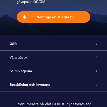
gåvopaket GRATIS.
Namnge en stjärna nu!
OSR
Kundtjänst
Våra gåvor
Kontakta oss
Online-Stjärngåva
Se din stjärna
Blogg
OSR Gåvopaket
Stjärnregiste
Beställning och leverans
Vanliga frågor
Super Star-gåva
OSR:s App Star Finder
Kundinloggning
Prenumerera på vårt GRATIS nyhetsbrev för