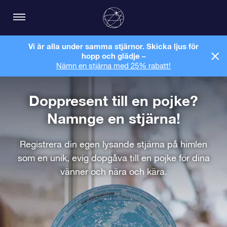
Vi är alla under samma stjärnor. Skicka ljus för
hopp och glädje –
Nämn en stjärna med 25% rabatt!
Doppresent till en pojke?
Namnge en stjärna!
Registrera din egen lysande stjärna på himlen
som en unik, evig dopgåva till en pojke för dina
vänner och nära och kära.