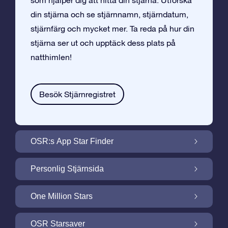
som hjälper dig att hitta din stjärna. Utforska
din stjärna och se stjärnnamn, stjärndatum,
stjärnfärg och mycket mer. Ta reda på hur din
stjärna ser ut och upptäck dess plats på
natthimlen!
Besök Stjärnregistret
OSR:s App Star Finder
Hitta Din Stjärna på Natthimlen med OSR:s
Personlig Stjärnsida
App Star Finder
Gör din Stjärngåva personlig med
One Million Stars
Stjärnsida som är gratis
One Million Stars: Utforska Vårt Galaktiska
OSR Starsaver