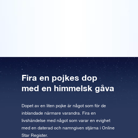
AppStore (iOS)
Play Store (Android)
kostnadsfria mobila VR-appen finns
paketet i slutet av ceremonin, och de blev mycket
Förhandsgranska Stjärnsida
Förhandsgranska OSR Starsaver
rörda. Jag textade en djupt personlig dikt på det
Läs vidare
tillgänglig för iOS och Android. Ladda ner
medföljande kortet, och det gjorde förstås presenten
appen nu och flyg till stjärnorna!
ännu mer speciell. En vacker present som dessutom
var snyggt inslagen, OSR!
Besök One Million Stars
Upptäck universum i VR
AppStore (iOS)
Play Store (Android)
Fira en pojkes dop
med en himmelsk gåva
Dopet av en liten pojke är något som för de
inblandade närmare varandra. Fira en
livshändelse med något som varar en evighet
med en daterad och namngiven stjärna i Online
Star Register.