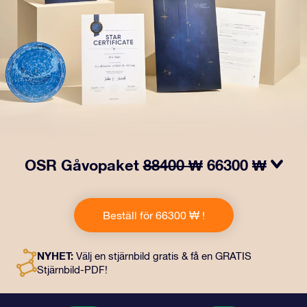
OSR Gåvopaket
88400 ₩
66300 ₩
Få ögon att tindra med vårt OSR- Gåvopaket! I denna
gåva ingår ett vackert kuvert och personliga dokument
Beställ för 66300 ₩ !
som skickas till en adress som du väljer, samt digitala
dokument och fri användning av våra appar. Det är ett
magiskt sätt att ge en evig gåva till vänner och nära och
NYHET:
Välj en stjärnbild gratis & få en GRATIS
kära.
Stjärnbild-PDF!