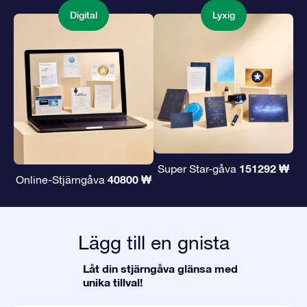
Digital
Lyxig
151292 ₩
Super Star-gåva
40800 ₩
Online-Stjärngåva
Lägg till en gnista
Låt din stjärngåva glänsa med
unika tillval!