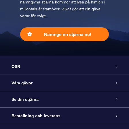
namngivna stjärna kommer att lysa på himlen i
miljontals år framöver, vilket gör att din gåva
varar för evigt.
Namnge en stjärna nu!
OSR
Kundtjänst
Våra gåvor
Kontakta oss
Online-Stjärngåva
Se din stjärna
Blogg
OSR Gåvopaket
Stjärnregiste
Beställning och leverans