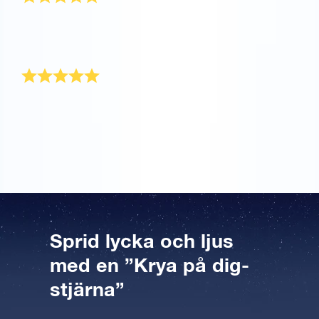
Det var en gåva till en vän som har en obotlig
sjukdom. Hon grät när hon öppnade den, hon älskade
verkligen denna speciella gåva.
Över mina förväntningar
Detta var över mina förväntningar. Det är den perfekta
presenten till min far. Förhoppningsvis kan han
använda stjärnans kraft för att bli frisk snart!
Sprid lycka och ljus
med en ”Krya på dig-
stjärna”