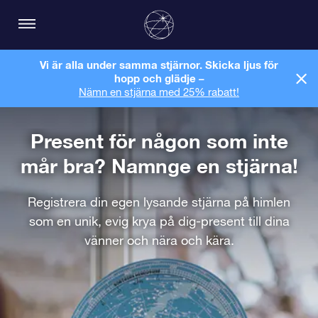
Vi är alla under samma stjärnor. Skicka ljus för
hopp och glädje –
Nämn en stjärna med 25% rabatt!
Present för någon som inte
mår bra? Namnge en stjärna!
Registrera din egen lysande stjärna på himlen
som en unik, evig krya på dig-present till dina
vänner och nära och kära.