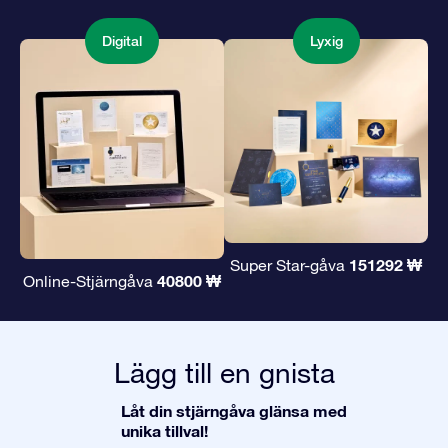
Digital
Lyxig
151292 ₩
Super Star-gåva
40800 ₩
Online-Stjärngåva
Lägg till en gnista
Låt din stjärngåva glänsa med
unika tillval!