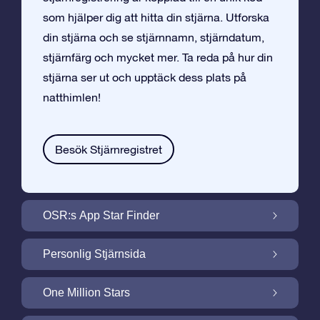
som hjälper dig att hitta din stjärna. Utforska
din stjärna och se stjärnnamn, stjärndatum,
stjärnfärg och mycket mer. Ta reda på hur din
stjärna ser ut och upptäck dess plats på
natthimlen!
Besök Stjärnregistret
OSR:s App Star Finder
Hitta Din Stjärna på Natthimlen med OSR:s
Personlig Stjärnsida
App Star Finder
Gör din Stjärngåva personlig med
One Million Stars
Stjärnsida som är gratis