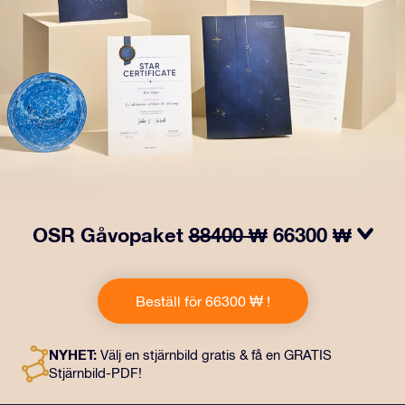
OSR Gåvopaket
88400 ₩
66300 ₩
Få ögon att tindra med vårt OSR- Gåvopaket! I denna
gåva ingår ett vackert kuvert och personliga dokument
Beställ för 66300 ₩ !
som skickas till en adress som du väljer, samt digitala
dokument och fri användning av våra appar. Det är ett
magiskt sätt att ge en evig gåva till vänner och nära och
NYHET:
Välj en stjärnbild gratis & få en GRATIS
kära.
Stjärnbild-PDF!