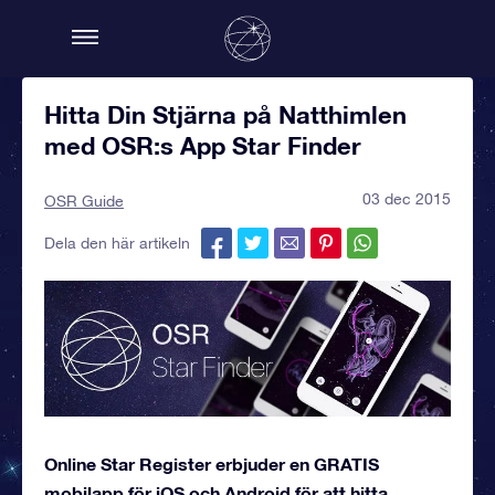
Hitta Din Stjärna på Natthimlen
med OSR:s App Star Finder
03 dec 2015
OSR Guide
Dela den här artikeln
Online Star Register erbjuder en GRATIS
mobilapp för iOS och Android för att hitta