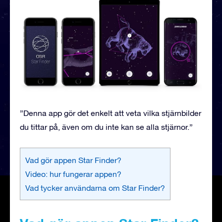
”Denna app gör det enkelt att veta vilka stjärnbilder
du tittar på, även om du inte kan se alla stjärnor.”
Vad gör appen Star Finder?
Video: hur fungerar appen?
Vad tycker användarna om Star Finder?