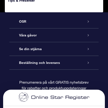
Tips & Presenter
OSR
Kundtjänst
Våra gåvor
Kontakta oss
Online-Stjärngåva
Se din stjärna
Blogg
OSR Gåvopaket
Stjärnregiste
Beställning och leverans
Vanliga frågor
Super Star-gåva
OSR:s App Star Finder
Kundinloggning
Prenumerera på vårt GRATIS nyhetsbrev
för rabatter och produktuppdateringar
Recensioner
OSR Presentkort
Personlig Stjärnsida
Betalningsinformation
Företagspresenter
One Million Stars
Leveransinformation