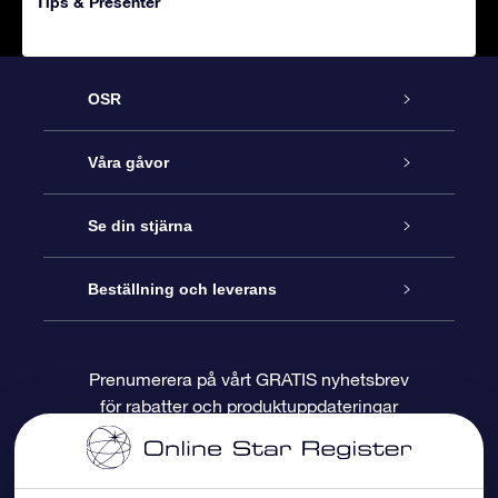
Tips & Presenter
OSR
Kundtjänst
Våra gåvor
Kontakta oss
Online-Stjärngåva
Se din stjärna
Blogg
OSR Gåvopaket
Stjärnregiste
Beställning och leverans
Vanliga frågor
Super Star-gåva
OSR:s App Star Finder
Kundinloggning
Prenumerera på vårt GRATIS nyhetsbrev
för rabatter och produktuppdateringar
Recensioner
OSR Presentkort
Personlig Stjärnsida
Betalningsinformation
Företagspresenter
One Million Stars
Leveransinformation