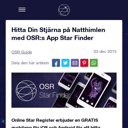
Hitta Din Stjärna på Natthimlen
med OSR:s App Star Finder
03 dec 2015
OSR Guide
Dela den här artikeln
Online Star Register erbjuder en GRATIS
mobilapp för iOS och Android för att hitta