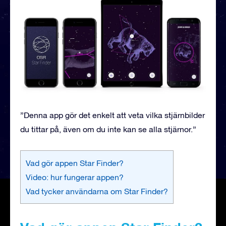
”Denna app gör det enkelt att veta vilka stjärnbilder
du tittar på, även om du inte kan se alla stjärnor.”
Vad gör appen Star Finder?
Video: hur fungerar appen?
Vad tycker användarna om Star Finder?