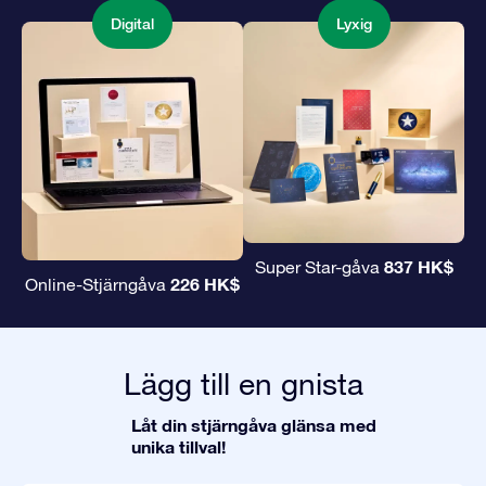
Digital
Lyxig
837 HK$
Super Star-gåva
226 HK$
Online-Stjärngåva
Lägg till en gnista
Låt din stjärngåva glänsa med
unika tillval!