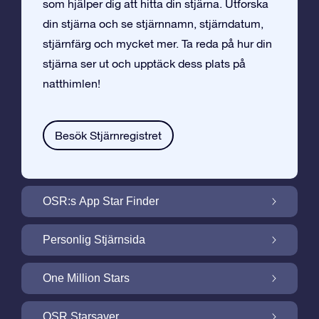
som hjälper dig att hitta din stjärna. Utforska
din stjärna och se stjärnnamn, stjärndatum,
stjärnfärg och mycket mer. Ta reda på hur din
stjärna ser ut och upptäck dess plats på
natthimlen!
Besök Stjärnregistret
OSR:s App Star Finder
Hitta Din Stjärna på Natthimlen med OSR:s
Personlig Stjärnsida
App Star Finder
Gör din Stjärngåva personlig med
One Million Stars
Stjärnsida som är gratis
One Million Stars: Utforska Vårt Galaktiska
OSR Starsaver