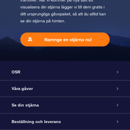
framöver. När vi kommer på nya sätt att
visualisera din stjärna lägger vi till dem gratis i
ditt ursprungliga gåvopaket, så att du alltid kan
se din stjärna på himlen.
Namnge en stjärna nu!
OSR
Kundtjänst
Våra gåvor
Kontakta oss
Online-Stjärngåva
Se din stjärna
Blogg
OSR Gåvopaket
Stjärnregiste
Beställning och leverans