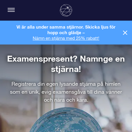
Vi är alla under samma stjärnor. Skicka ljus för
hopp och glädje –
Nämn en stjärna med 25% rabatt!
Examenspresent? Namnge en
stjärna!
Registrera din egen lysande stjärna på himlen
som en unik, evig examensgåva till dina vänner
och nära och kära.