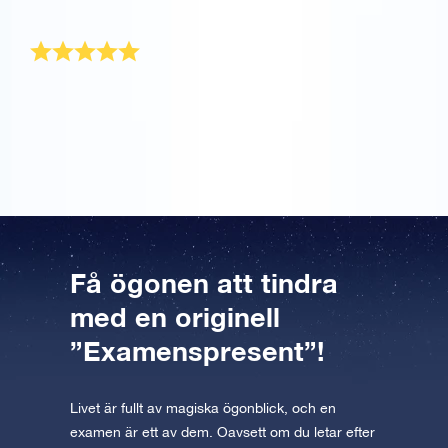
fram. Tack så mycket!
Mycket nöjd
Jag köpte den här till min bästa väninna i samband
med hennes examen. Hon blev väldigt glad och
mycket nöjd med sin egen stjärna.
Få ögonen att tindra
med en originell
”Examenspresent”!
Livet är fullt av magiska ögonblick, och en
examen är ett av dem. Oavsett om du letar efter