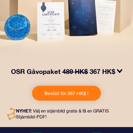
OSR Gåvopaket
489 HK$
367 HK$
Få ögon att tindra med vårt OSR- Gåvopaket! I denna
gåva ingår ett vackert kuvert och personliga dokument
Beställ för 367 HK$ !
som skickas till en adress som du väljer, samt digitala
dokument och fri användning av våra appar. Det är ett
magiskt sätt att ge en evig gåva till vänner och nära och
NYHET:
Välj en stjärnbild gratis & få en GRATIS
kära.
Stjärnbild-PDF!