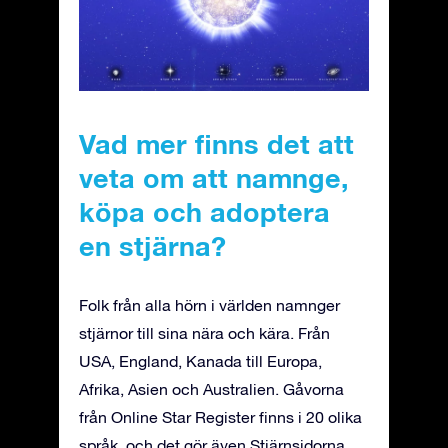
Vad mer finns det att
veta om att namnge,
köpa och adoptera
en stjärna?
Folk från alla hörn i världen namnger
stjärnor till sina nära och kära. Från
USA, England, Kanada till Europa,
Afrika, Asien och Australien. Gåvorna
från Online Star Register finns i 20 olika
språk, och det gör även Stjärnsidorna,