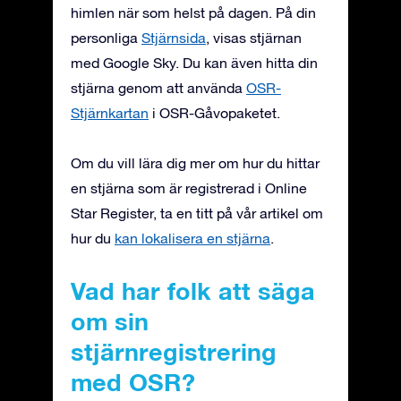
himlen när som helst på dagen. På din
personliga
Stjärnsida
, visas stjärnan
med Google Sky. Du kan även hitta din
stjärna genom att använda
OSR-
Stjärnkartan
i OSR-Gåvopaketet.
Om du vill lära dig mer om hur du hittar
en stjärna som är registrerad i Online
Star Register, ta en titt på vår artikel om
hur du
kan lokalisera en stjärna
.
Vad har folk att säga
om sin
stjärnregistrering
med OSR?