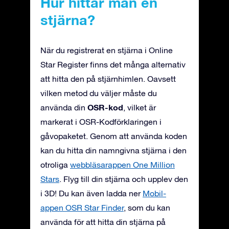
Hur hittar man en
stjärna?
När du registrerat en stjärna i Online
Star Register finns det många alternativ
att hitta den på stjärnhimlen. Oavsett
vilken metod du väljer måste du
OSR-kod
använda din
, vilket är
markerat i OSR-Kodförklaringen i
gåvopaketet. Genom att använda koden
kan du hitta din namngivna stjärna i den
otroliga
webbläsarappen One Million
Stars
. Flyg till din stjärna och upplev den
i 3D! Du kan även ladda ner
Mobil-
appen OSR Star Finder
, som du kan
använda för att hitta din stjärna på