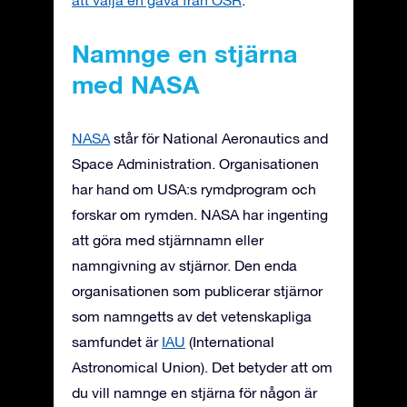
att välja en gåva från OSR
.
Namnge en stjärna
med NASA
NASA
står för National Aeronautics and
Space Administration. Organisationen
har hand om USA:s rymdprogram och
forskar om rymden. NASA har ingenting
att göra med stjärnnamn eller
namngivning av stjärnor. Den enda
organisationen som publicerar stjärnor
som namngetts av det vetenskapliga
samfundet är
IAU
(International
Astronomical Union). Det betyder att om
du vill namnge en stjärna för någon är