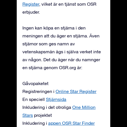
Register
, vilket är en tjänst som OSR
erbjuder.
Ingen kan köpa en stjärna i den
meningen att du äger en stjärna. Även
stjärnor som ges namn av
vetenskapsmän ägs i själva verket inte
av någon. Det du äger när du namnger
en stjärna genom OSR.org är:
Gåvopaketet
Registreringen i
Online Star Register
En speciell
Stjärnsida
Inkludering i det otroliga
One Million
Stars
projektet
Inkludering i
appen OSR Star Finder