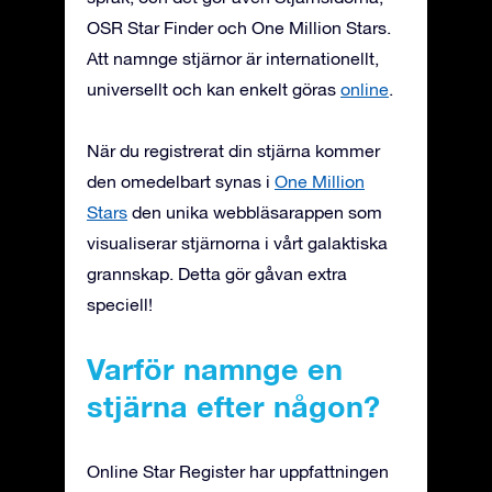
OSR Star Finder och One Million Stars.
Att namnge stjärnor är internationellt,
universellt och kan enkelt göras
online
.
När du registrerat din stjärna kommer
den omedelbart synas i
One Million
Stars
den unika webbläsarappen som
visualiserar stjärnorna i vårt galaktiska
grannskap. Detta gör gåvan extra
speciell!
Varför namnge en
stjärna efter någon?
Online Star Register har uppfattningen