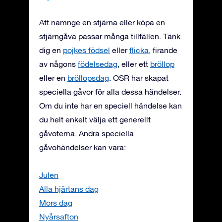
Att namnge en stjärna eller köpa en
stjärngåva passar många tillfällen. Tänk
dig en
pojkes födsel
eller
flicka
, firande
av någons
födelsedag
, eller ett
bröllop
eller en
bröllopsdag
. OSR har skapat
speciella gåvor för alla dessa händelser.
Om du inte har en speciell händelse kan
du helt enkelt välja ett generellt
gåvotema. Andra speciella
gåvohändelser kan vara:
Julen
Alla hjärtans dag
Mors dag
Nyårsafton