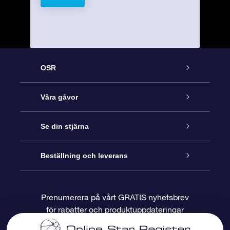
OSR
Kundtjänst
Våra gåvor
Kontakta oss
Online-Stjärngåva
Se din stjärna
Blogg
OSR Gåvopaket
Stjärnregiste
Beställning och leverans
Vanliga frågor
Super Star-gåva
OSR:s App Star Finder
Kundinloggning
Prenumerera på vårt GRATIS nyhetsbrev
för rabatter och produktuppdateringar
Recensioner
OSR Presentkort
Personlig Stjärnsida
Betalningsinformation