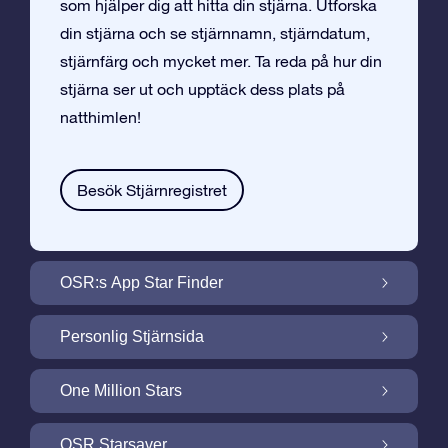
som hjälper dig att hitta din stjärna. Utforska
din stjärna och se stjärnnamn, stjärndatum,
stjärnfärg och mycket mer. Ta reda på hur din
stjärna ser ut och upptäck dess plats på
natthimlen!
Besök Stjärnregistret
OSR:s App Star Finder
Hitta Din Stjärna på Natthimlen med OSR:s
Personlig Stjärnsida
App Star Finder
Gör din Stjärngåva personlig med
One Million Stars
Stjärnsida som är gratis
One Million Stars: Utforska Vårt Galaktiska
OSR Starsaver