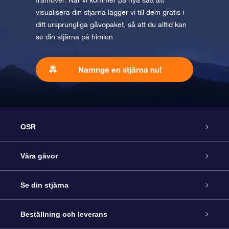
framöver. När vi kommer på nya sätt att
visualisera din stjärna lägger vi till dem gratis i
ditt ursprungliga gåvopaket, så att du alltid kan
se din stjärna på himlen.
Namnge en stjärna nu!
OSR
Kundtjänst
Våra gåvor
Kontakta oss
Online-Stjärngåva
Se din stjärna
Blogg
OSR Gåvopaket
Stjärnregiste
Beställning och leverans