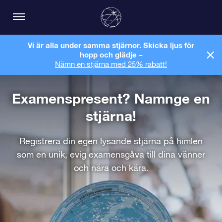
Vi är alla under samma stjärnor. Skicka ljus för
hopp och glädje –
Nämn en stjärna med 25% rabatt!
Examenspresent? Namnge en
stjärna!
Registrera din egen lysande stjärna på himlen
som en unik, evig examensgåva till dina vänner
och nära och kära.