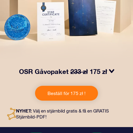
OSR Gåvopaket
233 zł
175 zł
Få ögon att tindra med vårt OSR- Gåvopaket! I denna
gåva ingår ett vackert kuvert och personliga dokument
Beställ för 175 zł !
som skickas till en adress som du väljer, samt digitala
dokument och fri användning av våra appar. Det är ett
magiskt sätt att ge en evig gåva till vänner och nära och
NYHET:
Välj en stjärnbild gratis & få en GRATIS
kära.
Stjärnbild-PDF!