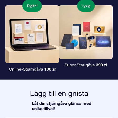
Digital
Lyxig
399 zł
Super Star-gåva
108 zł
Online-Stjärngåva
Lägg till en gnista
Låt din stjärngåva glänsa med
unika tillval!