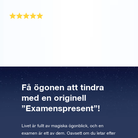
fram. Tack så mycket!
Mycket nöjd
Jag köpte den här till min bästa väninna i samband
med hennes examen. Hon blev väldigt glad och
mycket nöjd med sin egen stjärna.
Få ögonen att tindra
med en originell
”Examenspresent”!
Livet är fullt av magiska ögonblick, och en
examen är ett av dem. Oavsett om du letar efter