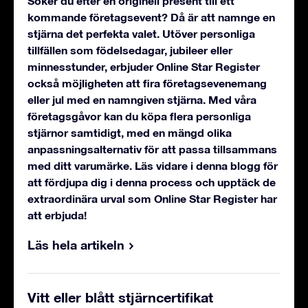
Söker du efter en originell present till ett
kommande företagsevent? Då är att namnge en
stjärna det perfekta valet. Utöver personliga
tillfällen som födelsedagar, jubileer eller
minnesstunder, erbjuder Online Star Register
också möjligheten att fira företagsevenemang
eller jul med en namngiven stjärna. Med våra
företagsgåvor kan du köpa flera personliga
stjärnor samtidigt, med en mängd olika
anpassningsalternativ för att passa tillsammans
med ditt varumärke. Läs vidare i denna blogg för
att fördjupa dig i denna process och upptäck de
extraordinära urval som Online Star Register har
att erbjuda!
Läs hela artikeln
Vitt eller blått stjärncertifikat