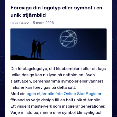
Föreviga din logotyp eller symbol i en
unik stjärnbild
- 5 mars 2026
OSR Guide
Din företagslogotyp, ditt klubbemblem eller ett lags
unika design kan nu lysa på natthimlen. Även
släktvapen, gemensamma symboler eller vänners
initialer kan förevigas på detta sätt.
Med din
egen stjärnbild från Online Star Register
förvandlas varje design till en helt unik stjärnbild.
Ett visuellt mästerverk som inspirerar generationer.
Varje milstolpe, minne eller symbol blir synlig och