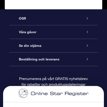
OSR
Kundtjänst
Våra gåvor
Kontakta oss
Online-Stjärngåva
Se din stjärna
Blogg
OSR Gåvopaket
Stjärnregiste
Beställning och leverans
Vanliga frågor
Super Star-gåva
OSR:s App Star Finder
Kundinloggning
Prenumerera på vårt GRATIS nyhetsbrev
för rabatter och produktuppdateringar
Recensioner
OSR Presentkort
Personlig Stjärnsida
Betalningsinformation
Företagspresenter
One Million Stars
Leveransinformation