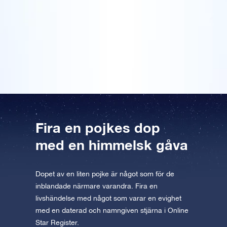
AppStore (iOS)
Play Store (Android)
kostnadsfria mobila VR-appen finns
paketet i slutet av ceremonin, och de blev mycket
Förhandsgranska Stjärnsida
Förhandsgranska OSR Starsaver
rörda. Jag textade en djupt personlig dikt på det
Läs vidare
tillgänglig för iOS och Android. Ladda ner
medföljande kortet, och det gjorde förstås presenten
appen nu och flyg till stjärnorna!
ännu mer speciell. En vacker present som dessutom
var snyggt inslagen, OSR!
Besök One Million Stars
Upptäck universum i VR
AppStore (iOS)
Play Store (Android)
Fira en pojkes dop
med en himmelsk gåva
Dopet av en liten pojke är något som för de
inblandade närmare varandra. Fira en
livshändelse med något som varar en evighet
med en daterad och namngiven stjärna i Online
Star Register.