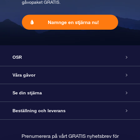
gåvopaket GRATIS.
Namnge en stjärna nu!
OSR
Kundtjänst
Våra gåvor
Kontakta oss
Online-Stjärngåva
Se din stjärna
Blogg
OSR Gåvopaket
Stjärnregiste
Beställning och leverans
Vanliga frågor
Super Star-gåva
OSR:s App Star Finder
Kundinloggning
Prenumerera på vårt GRATIS nyhetsbrev för