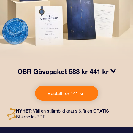
OSR Gåvopaket
588 kr
441 kr
Få ögon att tindra med vårt OSR- Gåvopaket! I denna
gåva ingår ett vackert kuvert och personliga dokument
Beställ för 441 kr !
som skickas till en adress som du väljer, samt digitala
dokument och fri användning av våra appar. Det är ett
magiskt sätt att ge en evig gåva till vänner och nära och
NYHET:
Välj en stjärnbild gratis & få en GRATIS
kära.
Stjärnbild-PDF!