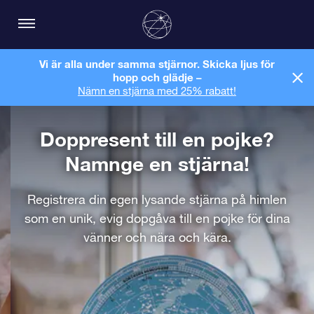
Vi är alla under samma stjärnor. Skicka ljus för
hopp och glädje –
Nämn en stjärna med 25% rabatt!
Doppresent till en pojke?
Namnge en stjärna!
Registrera din egen lysande stjärna på himlen
som en unik, evig dopgåva till en pojke för dina
vänner och nära och kära.