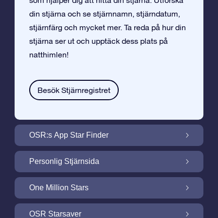
som hjälper dig att hitta din stjärna. Utforska
din stjärna och se stjärnnamn, stjärndatum,
stjärnfärg och mycket mer. Ta reda på hur din
stjärna ser ut och upptäck dess plats på
natthimlen!
Besök Stjärnregistret
OSR:s App Star Finder
Hitta Din Stjärna på Natthimlen med OSR:s
Personlig Stjärnsida
App Star Finder
Gör din Stjärngåva personlig med
One Million Stars
Stjärnsida som är gratis
One Million Stars: Utforska Vårt Galaktiska
OSR Starsaver