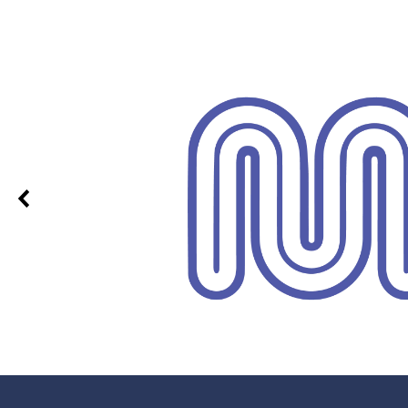
0 % nöjd
ar, allt är