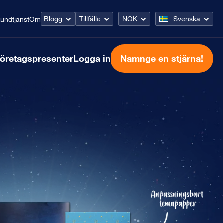
Blogg
Tillfälle
NOK
Svenska
undtjänst
Om
öretagspresenter
Logga in
Namnge en stjärna!