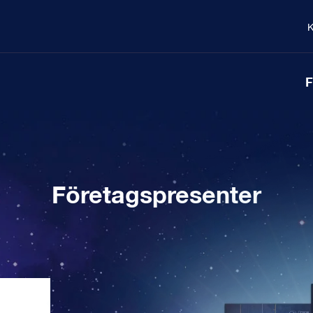
K
F
Företagspresenter