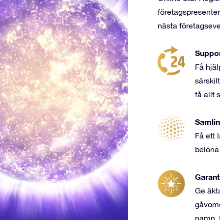
företagspresenter f
nästa företagseve
Support
Få hjäl
särskilt
få allt
Samlin
Få ett 
belöna 
Garant
Ge äkt
gåvomo
namn. 