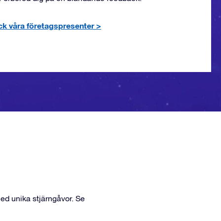
k våra företagspresenter
>
med unika stjärngåvor. Se