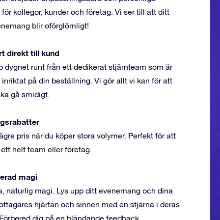
ör kollegor, kunder och företag. Vi ser till att ditt
nemang blir oförglömligt!
 direkt till kund
p dygnet runt från ett dedikerat stjärnteam som är
 inriktat på din beställning. Vi gör allt vi kan för att
 ska gå smidigt.
gsrabatter
lägre pris när du köper stora volymer. Perfekt för att
ett helt team eller företag.
erad magi
a, naturlig magi. Lys upp ditt evenemang och dina
ttagares hjärtan och sinnen med en stjärna i deras
Förbered dig på en bländande feedback.