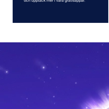
och upptäck mer i våra gratisappar.