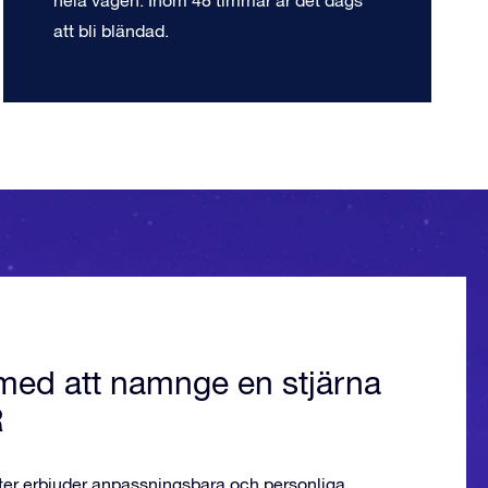
hela vägen. Inom 48 timmar är det dags
att bli bländad.
med att namnge en stjärna
R
ter erbjuder anpassningsbara och personliga