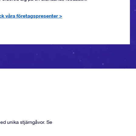
k våra företagspresenter
>
med unika stjärngåvor. Se