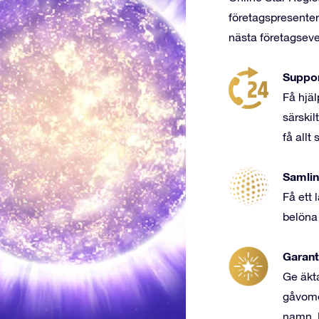
företagspresenter f
nästa företagseve
Support
Få hjäl
särskilt
få allt
Samlin
Få ett 
belöna 
Garant
Ge äkt
gåvomo
namn. 