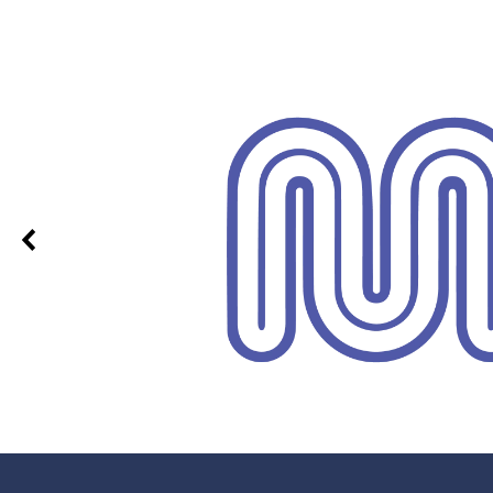
0 % nöjd
ar, allt är