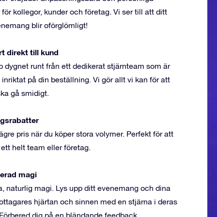
ör kollegor, kunder och företag. Vi ser till att ditt
nemang blir oförglömligt!
 direkt till kund
p dygnet runt från ett dedikerat stjärnteam som är
 inriktat på din beställning. Vi gör allt vi kan för att
 ska gå smidigt.
gsrabatter
lägre pris när du köper stora volymer. Perfekt för att
ett helt team eller företag.
erad magi
a, naturlig magi. Lys upp ditt evenemang och dina
ttagares hjärtan och sinnen med en stjärna i deras
Förbered dig på en bländande feedback.