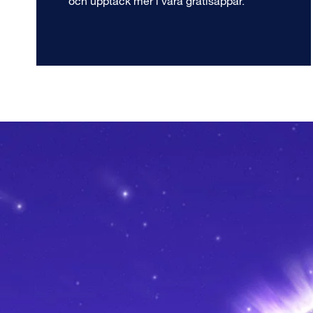
och upptäck mer i våra gratisappar.