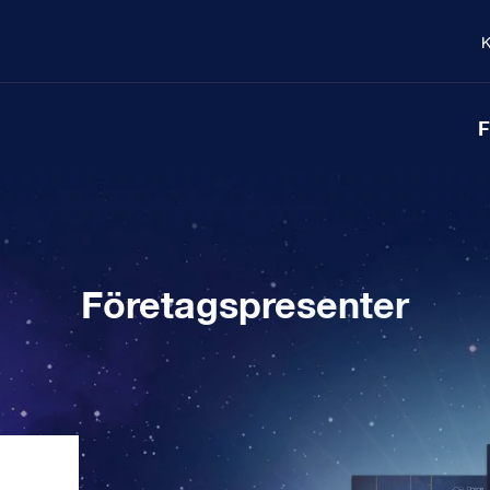
K
F
Företagspresenter