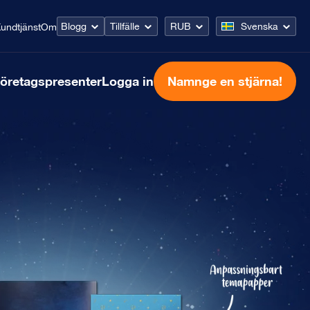
Blogg
Tillfälle
RUB
Svenska
undtjänst
Om
öretagspresenter
Logga in
Namnge en stjärna!