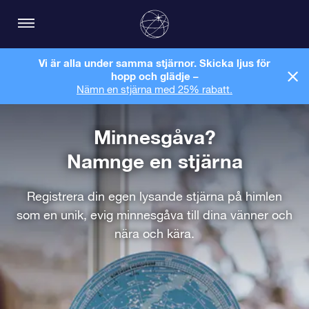
Vi är alla under samma stjärnor. Skicka ljus för
hopp och glädje –
Nämn en stjärna med 25% rabatt.
Minnesgåva?
Namnge en stjärna
Registrera din egen lysande stjärna på himlen
som en unik, evig minnesgåva till dina vänner och
nära och kära.