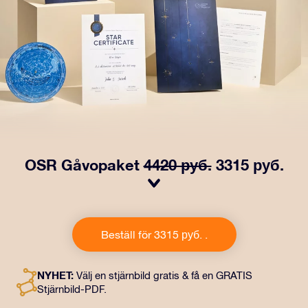
OSR Gåvopaket
4420 руб.
3315 руб.
Få ögon att tindra med vårt OSR- Gåvopaket. I denna
gåva ingår ett vackert kuvert och personliga dokument
Beställ för 3315 руб. .
som skickas till en adress som du väljer, samt digitala
dokument och fri användning av våra appar. Det är ett
magiskt sätt att ge en evig gåva till vänner och nära och
NYHET:
Välj en stjärnbild gratis & få en GRATIS
kära.
Stjärnbild-PDF.