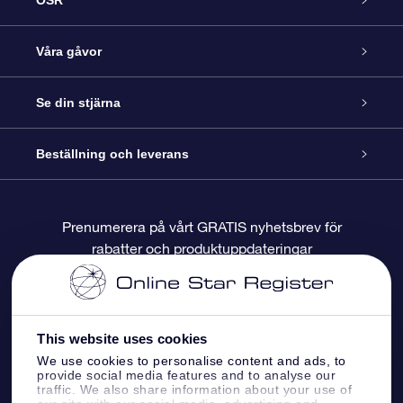
OSR
Kundtjänst
Våra gåvor
Kontakta oss
Online-Stjärngåva
Se din stjärna
Blogg
OSR Gåvopaket
Stjärnregiste
Beställning och leverans
Vanliga frågor
Super Star-gåva
OSR:s App Star Finder
Kundinloggning
Prenumerera på vårt GRATIS nyhetsbrev för
rabatter och produktuppdateringar
Recensioner
OSR Presentkort
Personlig Stjärnsida
Betalningsinformation
Företagspresenter
One Million Stars
Leveransinformation
This website uses cookies
OSR Starsaver
Returpolicy
We use cookies to personalise content and ads, to
provide social media features and to analyse our
traffic. We also share information about your use of