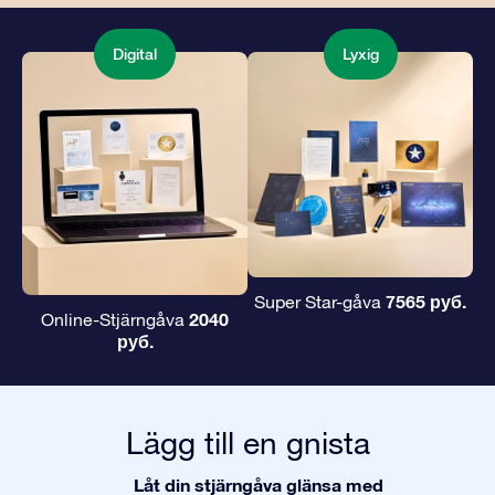
Digital
Lyxig
7565 руб.
Super Star-gåva
2040
Online-Stjärngåva
руб.
Lägg till en gnista
Låt din stjärngåva glänsa med