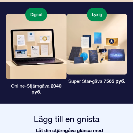
Digital
Lyxig
7565 руб.
Super Star-gåva
2040
Online-Stjärngåva
руб.
Lägg till en gnista
Låt din stjärngåva glänsa med