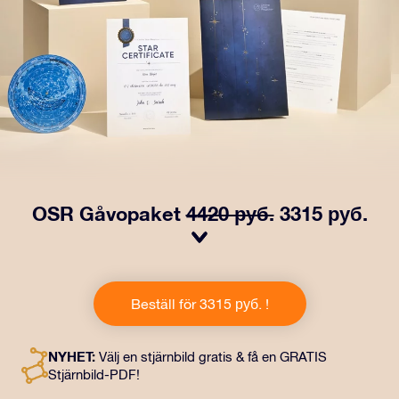
OSR Gåvopaket
4420 руб.
3315 руб.
Få ögon att tindra med vårt OSR- Gåvopaket! I denna
gåva ingår ett vackert kuvert och personliga dokument
Beställ för 3315 руб. !
som skickas till en adress som du väljer, samt digitala
dokument och fri användning av våra appar. Det är ett
magiskt sätt att ge en evig gåva till vänner och nära och
NYHET:
Välj en stjärnbild gratis & få en GRATIS
kära.
Stjärnbild-PDF!