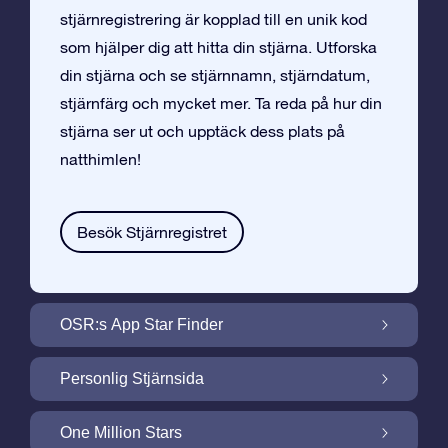
stjärnregistrering är kopplad till en unik kod
som hjälper dig att hitta din stjärna. Utforska
din stjärna och se stjärnnamn, stjärndatum,
stjärnfärg och mycket mer. Ta reda på hur din
stjärna ser ut och upptäck dess plats på
natthimlen!
Besök Stjärnregistret
OSR:s App Star Finder
Hitta Din Stjärna på Natthimlen med OSR:s
Personlig Stjärnsida
App Star Finder
Gör din Stjärngåva personlig med
One Million Stars