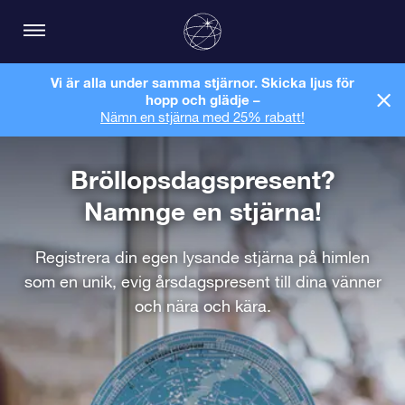
Vi är alla under samma stjärnor. Skicka ljus för
hopp och glädje –
Nämn en stjärna med 25% rabatt!
Bröllopsdagspresent?
Namnge en stjärna!
Registrera din egen lysande stjärna på himlen
som en unik, evig årsdagspresent till dina vänner
och nära och kära.