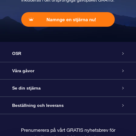
inkluderas i det ursprungliga gåvopaket GRATIS.
Namnge en stjärna nu!
OSR
Kundtjänst
Våra gåvor
Kontakta oss
Online-Stjärngåva
Se din stjärna
Blogg
OSR Gåvopaket
Stjärnregiste
Beställning och leverans
Vanliga frågor
Super Star-gåva
OSR:s App Star Finder
Kundinloggning
Prenumerera på vårt GRATIS nyhetsbrev för