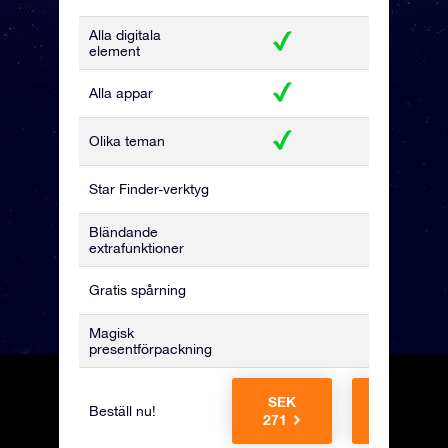
Alla digitala
element
Alla appar
Olika teman
Star Finder-verktyg
Bländande
extrafunktioner
Gratis spårning
Magisk
presentförpackning
SEK
SEK
Beställ nu!
271
441