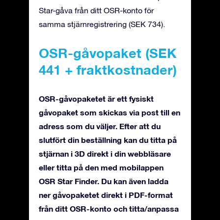
Star-gåva från ditt OSR-konto för
samma stjärnregistrering (SEK 734).
OSR-gåvopaket (SEK
441 + fraktkostnader)
OSR-gåvopaketet är ett fysiskt
gåvopaket som skickas via post till en
adress som du väljer. Efter att du
slutfört din beställning kan du titta på
stjärnan i 3D direkt i din webbläsare
eller titta på den med mobilappen
OSR Star Finder. Du kan även ladda
ner gåvopaketet direkt i PDF-format
från ditt OSR-konto och titta/anpassa