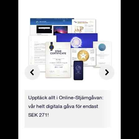
tioner:
Upptäck allt i Online-Stjärngåvan:
Hitta din
vår helt digitala gåva för endast
appen Sta
ner sig
SEK 271!