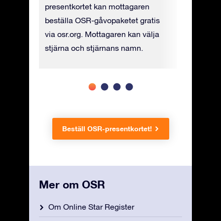
ad),
presentkortet kan mottagaren
i fysisk 
t (PDF).
beställa OSR-gåvopaketet gratis
UPS till e
via osr.org. Mottagaren kan välja
stjärna och stjärnans namn.
Beställ OSR-presentkortet!
Mer om OSR
Om Online Star Register