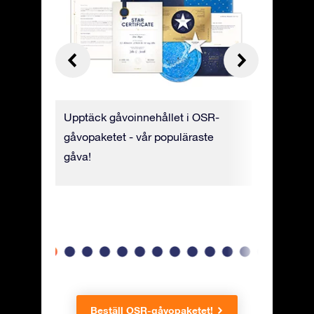
ill
Upptäck gåvoinnehållet i OSR-
Stjärncert
 video.
gåvopaketet - vår populäraste
lyxigt pa
om du
gåva!
stjärnkoo
 skriva
namn och
Beställ OSR-gåvopaketet!