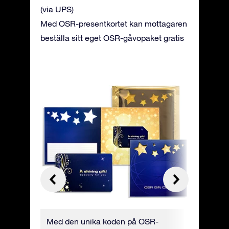
(via UPS)
Med OSR-presentkortet kan mottagaren
beställa sitt eget OSR-gåvopaket gratis
e-
Med den unika koden på OSR-
Du kan b