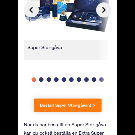
Super Star-gåva
Inpackad 
presentf
Beställ Super Star-gåvan!
När du har beställt en Super Star-gåva
kan du också beställa en Extra Super