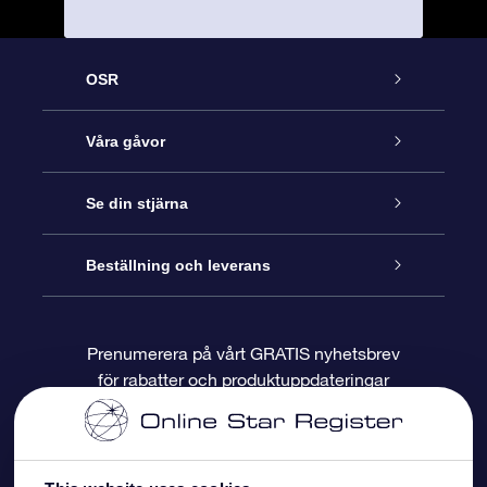
OSR
Kundtjänst
Våra gåvor
Kontakta oss
Online-Stjärngåva
Se din stjärna
Blogg
OSR Gåvopaket
Stjärnregiste
Beställning och leverans
Vanliga frågor
Super Star-gåva
OSR:s App Star Finder
Kundinloggning
Prenumerera på vårt GRATIS nyhetsbrev
för rabatter och produktuppdateringar
Recensioner
OSR Presentkort
Personlig Stjärnsida
Betalningsinformation
Företagspresenter
One Million Stars
Leveransinformation