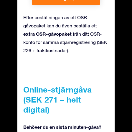
Efter beställningen av ett OSR-
gåvopaket kan du även beställa ett
extra OSR-gåvopaket
från ditt OSR-
konto för samma stjärnregistrering (SEK
226 + fraktkostnader).
Online-stjärngåva
(SEK 271 – helt
digital)
Behöver du en sista minuten-gåva?