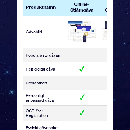
Online-
OSR
Produktnamn
Stjärngåva
Gåvopaket
Gåvobild
Populäraste gåvan
Helt digital gåva
Presentkort
Personligt
anpassad gåva
OSR Star
Registration
Fysiskt gåvopaket