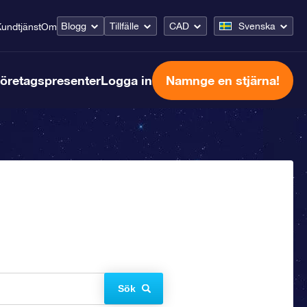
Blogg
Tillfälle
CAD
Svenska
undtjänst
Om
öretagspresenter
Logga in
Namnge en stjärna!
Sök