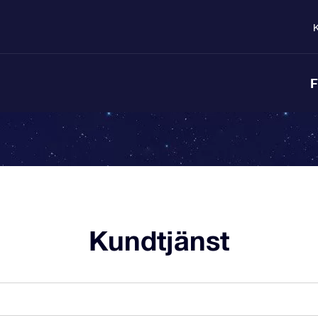
K
F
Kundtjänst