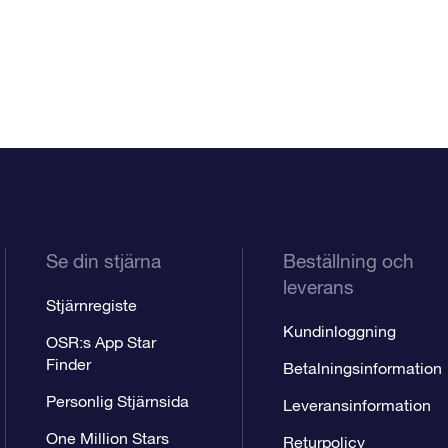
Se din stjärna
Beställning och
leverans
Stjärnregiste
Kundinloggning
OSR:s App Star
Finder
Betalningsinformation
Personlig Stjärnsida
Leveransinformation
One Million Stars
Returpolicy