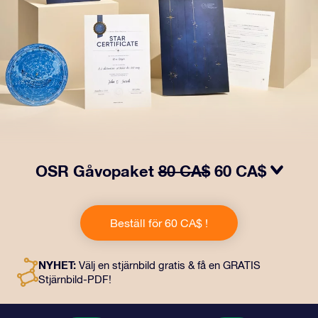
OSR Gåvopaket
80 CA$
60 CA$
Få ögon att tindra med vårt OSR- Gåvopaket! I denna
gåva ingår ett vackert kuvert och personliga dokument
Beställ för 60 CA$ !
som skickas till en adress som du väljer, samt digitala
dokument och fri användning av våra appar. Det är ett
magiskt sätt att ge en evig gåva till vänner och nära och
NYHET:
Välj en stjärnbild gratis & få en GRATIS
kära.
Stjärnbild-PDF!