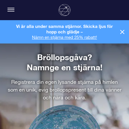
Vi är alla under samma stjärnor. Skicka ljus för
hopp och glädje –
Nämn en stjärna med 25% rabatt!
Bröllopsgåva?
Namnge en stjärna!
Registrera din egen lysande stjärna på himlen
som en unik, evig bröllopspresent till dina vänner
och nära och kära.