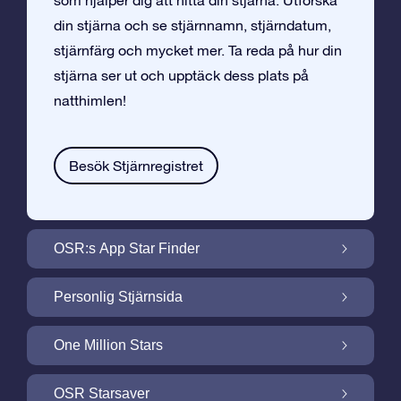
som hjälper dig att hitta din stjärna. Utforska
din stjärna och se stjärnnamn, stjärndatum,
stjärnfärg och mycket mer. Ta reda på hur din
stjärna ser ut och upptäck dess plats på
natthimlen!
Besök Stjärnregistret
OSR:s App Star Finder
Hitta Din Stjärna på Natthimlen med OSR:s
Personlig Stjärnsida
App Star Finder
Gör din Stjärngåva personlig med
One Million Stars
Stjärnsida som är gratis
One Million Stars: Utforska Vårt Galaktiska
OSR Starsaver