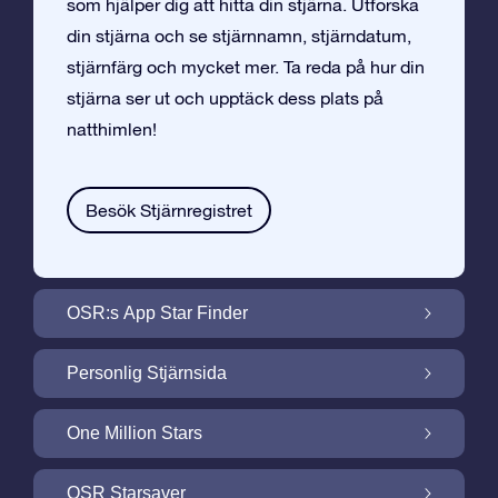
som hjälper dig att hitta din stjärna. Utforska
din stjärna och se stjärnnamn, stjärndatum,
stjärnfärg och mycket mer. Ta reda på hur din
stjärna ser ut och upptäck dess plats på
natthimlen!
Besök Stjärnregistret
OSR:s App Star Finder
Hitta Din Stjärna på Natthimlen med OSR:s
Personlig Stjärnsida
App Star Finder
Gör din Stjärngåva personlig med
One Million Stars
Stjärnsida som är gratis
One Million Stars: Utforska Vårt Galaktiska
OSR Starsaver