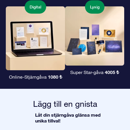
Digital
Lyxig
4005 ₺
Super Star-gåva
1080 ₺
Online-Stjärngåva
Lägg till en gnista
Låt din stjärngåva glänsa med
unika tillval!