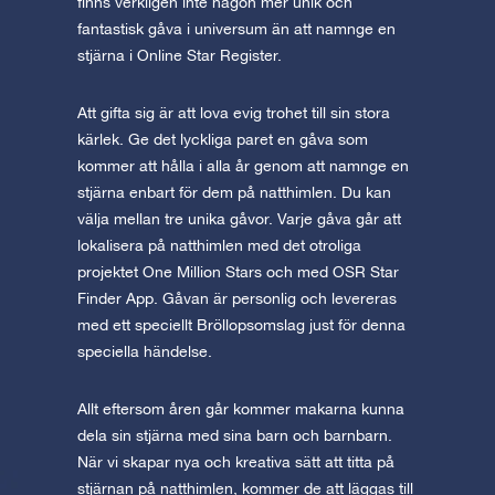
finns verkligen inte någon mer unik och
fantastisk gåva i universum än att namnge en
stjärna i Online Star Register.
Att gifta sig är att lova evig trohet till sin stora
kärlek. Ge det lyckliga paret en gåva som
kommer att hålla i alla år genom att namnge en
stjärna enbart för dem på natthimlen. Du kan
välja mellan tre unika gåvor. Varje gåva går att
lokalisera på natthimlen med det otroliga
projektet One Million Stars och med OSR Star
Finder App. Gåvan är personlig och levereras
med ett speciellt Bröllopsomslag just för denna
speciella händelse.
Allt eftersom åren går kommer makarna kunna
dela sin stjärna med sina barn och barnbarn.
När vi skapar nya och kreativa sätt att titta på
stjärnan på natthimlen, kommer de att läggas till