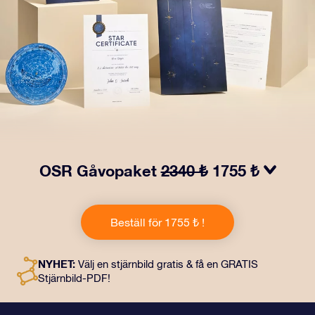
OSR Gåvopaket
2340 ₺
1755 ₺
Få ögon att tindra med vårt OSR- Gåvopaket! I denna
gåva ingår ett vackert kuvert och personliga dokument
Beställ för 1755 ₺ !
som skickas till en adress som du väljer, samt digitala
dokument och fri användning av våra appar. Det är ett
magiskt sätt att ge en evig gåva till vänner och nära och
NYHET:
Välj en stjärnbild gratis & få en GRATIS
kära.
Stjärnbild-PDF!