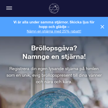
Vi är alla under samma stjärnor. Skicka ljus för
hopp och glädje –
Nämn en stjärna med 25% rabatt!
Bröllopsgåva?
Namnge en stjärna!
Registrera din egen lysande stjärna på himlen
som en unik, evig bröllopspresent till dina vänner
och nära och kära.