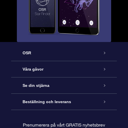
OSR
Kundtjänst
Våra gåvor
Kontakta oss
Online-Stjärngåva
Se din stjärna
Blogg
OSR Gåvopaket
Stjärnregiste
Beställning och leverans
Vanliga frågor
Super Star-gåva
OSR:s App Star Finder
Kundinloggning
Prenumerera på vårt GRATIS nyhetsbrev