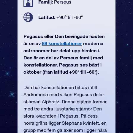
Familj:
Perseus
Latitud:
+90° till -60°
Pegasus eller Den bevingade hästen
är en av
88 konstellationer
moderna
astronomer har delat upp himlen i.
Den är en del av Perseus familj med
konstellationer. Pegasus ses bäst i
oktober (från latitud +90° till -60°).
Den här konstellationen hittas intill
Andromeda med vilken Pegasus delar
stjärnan Alphretz. Denna stjärna formar
med tre andra ljusstarka stjärnor Den
stora kvadraten i Pegasus. På dess
norra gräns ligger Stephans kvintett, en
grupp med fem galaxer som ligger nära