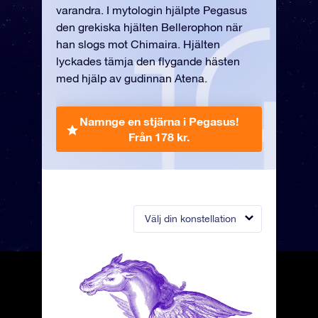
varandra. I mytologin hjälpte Pegasus
den grekiska hjälten Bellerophon när
han slogs mot Chimaira. Hjälten
lyckades tämja den flygande hästen
med hjälp av gudinnan Atena.
Namnge en stjärna i Pegasus!
Från 178 kr.
Välj din konstellation