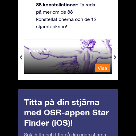
88 konstellationer:
Ta reda
på mer om de 88
konstellationerna och de 12
stjärntecknen!
Andromeda - Den fastkedjade
Antli
jungfrun
Visa
Visa
Titta på din stjärna
med OSR-appen Star
Finder (iOS)!
Sök, hitta och titta på din egen stjärna