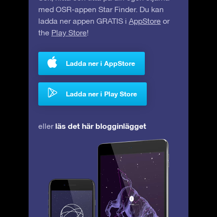
med OSR-appen Star Finder. Du kan
ladda ner appen GRATIS i
AppStore
or
the
Play Store
!
Ladda ner i AppStore
Ladda ner i Play Store
läs det här blogginlägget
eller