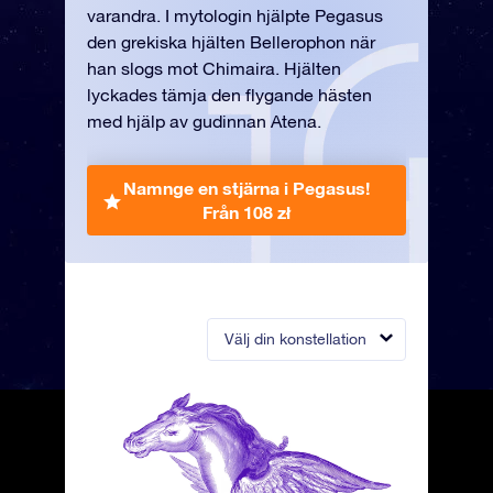
varandra. I mytologin hjälpte Pegasus
den grekiska hjälten Bellerophon när
han slogs mot Chimaira. Hjälten
lyckades tämja den flygande hästen
med hjälp av gudinnan Atena.
Namnge en stjärna i Pegasus!
Från 108 zł
Välj din konstellation