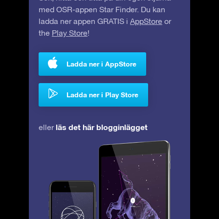
med OSR-appen Star Finder. Du kan
ladda ner appen GRATIS i
AppStore
or
the
Play Store
!
Ladda ner i AppStore
Ladda ner i Play Store
läs det här blogginlägget
eller