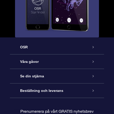
OSR
Kundtjänst
Våra gåvor
Kontakta oss
Online-Stjärngåva
Se din stjärna
Blogg
OSR Gåvopaket
Stjärnregiste
Beställning och leverans
Vanliga frågor
Super Star-gåva
OSR:s App Star Finder
Kundinloggning
Prenumerera på vårt GRATIS nyhetsbrev