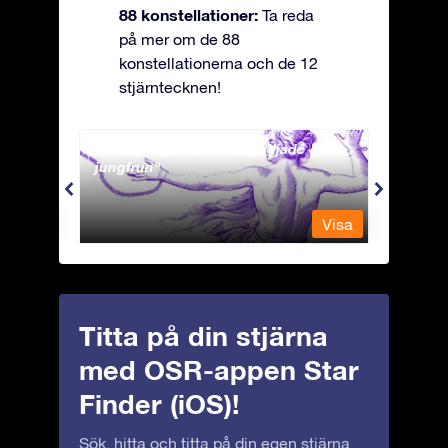
88 konstellationer:
Ta reda
på mer om de 88
konstellationerna och de 12
stjärntecknen!
Andromeda - Den fastkedjade
Antli
jungfrun
Visa
Visa
Titta på din stjärna
med OSR-appen Star
Finder (iOS)!
Sök, hitta och titta på din egen stjärna