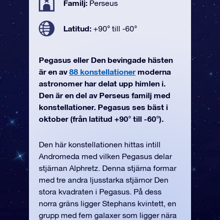
Familj:
Perseus
Latitud:
+90° till -60°
Pegasus eller Den bevingade hästen
är en av
88 konstellationer
moderna
astronomer har delat upp himlen i.
Den är en del av Perseus familj med
konstellationer. Pegasus ses bäst i
oktober (från latitud +90° till -60°).
Den här konstellationen hittas intill
Andromeda med vilken Pegasus delar
stjärnan Alphretz. Denna stjärna formar
med tre andra ljusstarka stjärnor Den
stora kvadraten i Pegasus. På dess
norra gräns ligger Stephans kvintett, en
grupp med fem galaxer som ligger nära