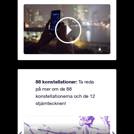
88 konstellationer:
Ta reda
på mer om de 88
konstellationerna och de 12
stjärntecknen!
Andromeda - Den fastkedjade
Antli
jungfrun