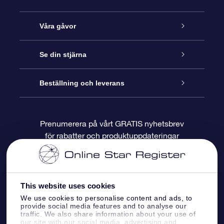
Kundtjänst
Våra gåvor
Kontakta oss
Online-Stjärngåva
Se din stjärna
Blogg
OSR Gåvopaket
Stjärnregiste
Beställning och leverans
Vanliga frågor
Super Star-gåva
OSR:s App Star Finder
Kundinloggning
Prenumerera på vårt GRATIS nyhetsbrev
för rabatter och produktuppdateringar
Recensioner
OSR Presentkort
Personlig Stjärnsida
Betalningsinformation
Företagspresenter
One Million Stars
Leveransinformation
This website uses cookies
OSR Starsaver
Returpolicy
We use cookies to personalise content and ads, to
provide social media features and to analyse our
traffic. We also share information about your use of
our site with our social media, advertising and
Fly me to the stars VR-app
Konstellationerna