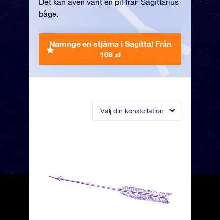
Det kan även varit en pil från Sagittarius
båge.
Namnge en stjärna i Sagitta!
Från
108 zł
Välj din konstellation