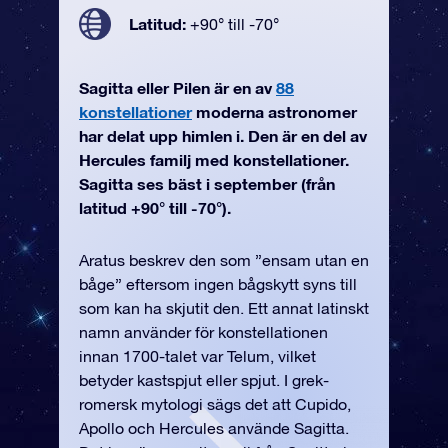
Latitud:
+90° till -70°
Sagitta eller Pilen är en av
88
konstellationer
moderna astronomer
har delat upp himlen i. Den är en del av
Hercules familj med konstellationer.
Sagitta ses bäst i september (från
latitud +90° till -70°).
Aratus beskrev den som ”ensam utan en
båge” eftersom ingen bågskytt syns till
som kan ha skjutit den. Ett annat latinskt
namn använder för konstellationen
innan 1700-talet var Telum, vilket
betyder kastspjut eller spjut. I grek-
romersk mytologi sägs det att Cupido,
Apollo och Hercules använde Sagitta.