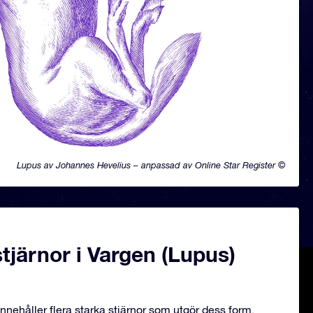
Lupus av Johannes Hevelius – anpassad av Online Star Register ©
järnor i Vargen (Lupus)
nnehåller flera starka stjärnor som utgör dess form.