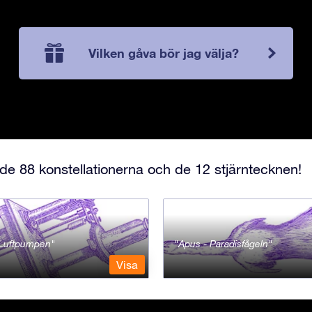
Vilken gåva bör jag välja?
e 88 konstellationerna och de 12 stjärntecknen!
- Luftpumpen
Apus - Paradisfågeln
Visa