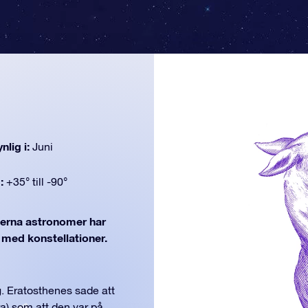
nlig i:
Juni
d:
+35° till -90°
rna astronomer har
j med konstellationer.
. Eratosthenes sade att
ra) som att den var på