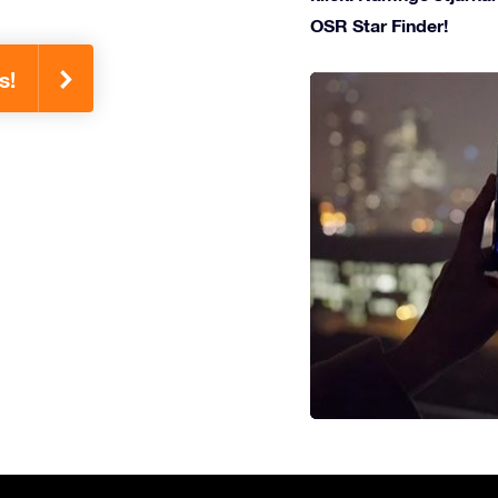
OSR Star Finder!
s!