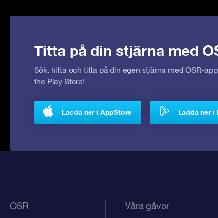
Titta på din stjärna med O
Sök, hitta och titta på din egen stjärna med OSR-ap
the
Play Store
!
Ladda ner i AppStore
Ladda ner i 
OSR
Våra gåvor