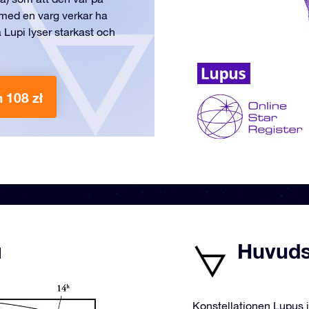
n med en varg verkar ha
 Lupi lyser starkast och
 108 zł
ı
Huvudst
Konstellationen Lupus i