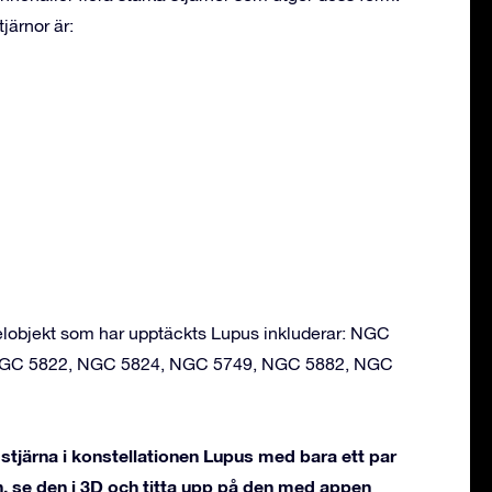
järnor är:
lobjekt som har upptäckts Lupus inkluderar: NGC
 NGC 5822, NGC 5824, NGC 5749, NGC 5882, NGC
tjärna i konstellationen Lupus med bara ett par
, se den i 3D och titta upp på den med appen