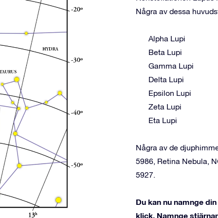
Några av dessa huvudst
Alpha Lupi
Beta Lupi
Gamma Lupi
Delta Lupi
Epsilon Lupi
Zeta Lupi
Eta Lupi
Några av de djuphimme
5986, Retina Nebula,
5927.
Du kan nu namnge din s
klick. Namnge stjärnan