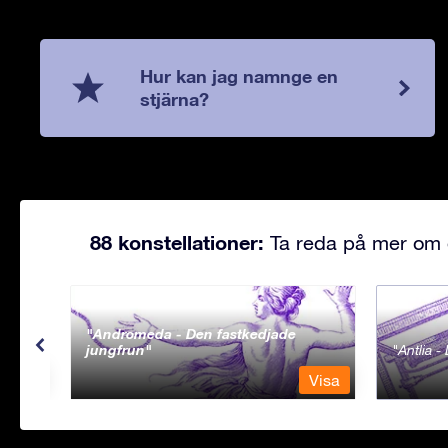
Hur kan jag namnge en
stjärna?
88 konstellationer:
Ta reda på mer om d
Andromeda - Den fastkedjade
jungfrun
Antlia 
Visa
Visa