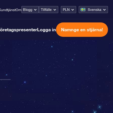
Blogg
Tillfälle
PLN
Svenska
Kundtjänst
Om
öretagspresenter
Logga in
Namnge en stjärna!