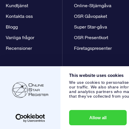
Kundtjänst
Online-Stjärngåva
Kontakta oss
OSR Gåvopaket
Blogg
Super Star-gåva
Vanliga frågor
OSR Presentkort
Recensioner
Företagspresenter
This website uses cookies
We use cookies to personalise
our traffic. We also share info
and analytics partners who may
that they’ve collected from you
Online Star Register BV
- Laan van de Maagd 83, 7324 BT 
,
Kundtjänst:
help@osr.org
KVK: 60333553, VAT: NL 8538.62
Allow all