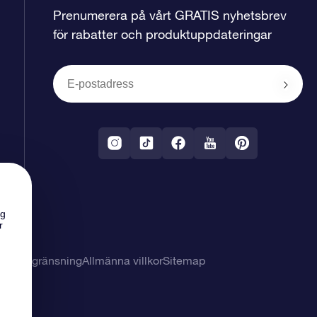
Prenumerera på vårt GRATIS nyhetsbrev
för rabatter och produktuppdateringar
ng
r
svarsbegränsning
Allmänna villkor
Sitemap