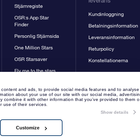
leverans
Stjärnregiste
Kundinloggning
OSR:s App Star
Finder
Betalningsinformation
Personlig Stjärnsida
Leveransinformation
One Million Stars
Returpolicy
OSR Starsaver
Konstellationerna
Fly me to the stars
VR-app
 content and ads, to provide social media features and to analyse
rmation about your use of our site with our social media, advertisi
 combine it with other information that you’ve provided to them o
r use of their services.
Show details
Pressida
Sekretesspolicy & An
Apeldoorn, The Netherlands
.722B01
Customize