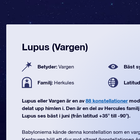
Lupus (Vargen)
Betyder:
Bäst sy
Vargen
Familj:
Latitu
Herkules
Lupus eller Vargen är en av
88 konstellationer
mode
delat upp himlen i. Den är en del av Hercules famil
Lupus ses bäst i juni (från latitud +35° till -90°).
Babylonierna kände denna konstellation som en varg
Kentauren höll ett djur mot altaret (konstellationen A