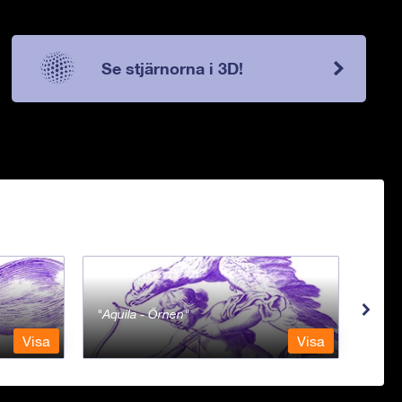
Se stjärnorna i 3D!
Aquila - Örnen
Aqua
Visa
Visa