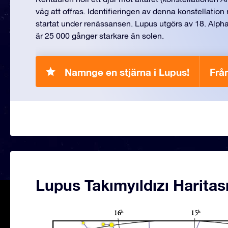
väg att offras. Identifieringen av denna konstellatio
startat under renässansen. Lupus utgörs av 18. Alpha
är 25 000 gånger starkare än solen.
Namnge en stjärna i Lupus!
Från
Lupus Takımyıldızı Haritas