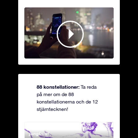
88 konstellationer:
Ta reda
på mer om de 88
konstellationerna och de 12
stjärntecknen!
Andromeda - Den fastkedjade
Antli
jungfrun