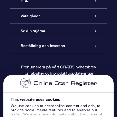
OSR
Kundtjänst
Våra gåvor
Kontakta oss
Online-Stjärngåva
Se din stjärna
Blogg
OSR Gåvopaket
Stjärnregiste
Beställning och leverans
Vanliga frågor
Super Star-gåva
OSR:s App Star Finder
Kundinloggning
Prenumerera på vårt GRATIS nyhetsbrev
för rabatter och produktuppdateringar
Recensioner
OSR Presentkort
Personlig Stjärnsida
Betalningsinformation
Företagspresenter
One Million Stars
Leveransinformation
This website uses cookies
OSR Starsaver
Returpolicy
We use cookies to personalise content and ads, to
provide social media features and to analyse our
traffic. We also share information about your use of