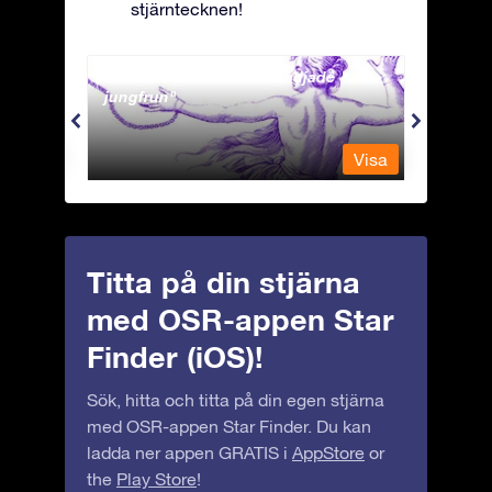
stjärntecknen!
Andromeda - Den fastkedjade
Antli
jungfrun
Visa
Visa
Titta på din stjärna
med OSR-appen Star
Finder (iOS)!
Sök, hitta och titta på din egen stjärna
med OSR-appen Star Finder. Du kan
ladda ner appen GRATIS i
AppStore
or
the
Play Store
!