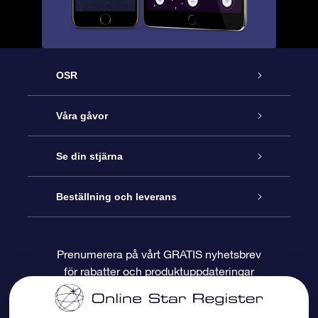
OSR
Kundtjänst
Våra gåvor
Kontakta oss
Online-Stjärngåva
Se din stjärna
Blogg
OSR Gåvopaket
Stjärnregiste
Beställning och leverans
Vanliga frågor
Super Star-gåva
OSR:s App Star Finder
Kundinloggning
Prenumerera på vårt GRATIS nyhetsbrev
för rabatter och produktuppdateringar
Recensioner
OSR Presentkort
Personlig Stjärnsida
Betalningsinformation
Företagspresenter
One Million Stars
Leveransinformation