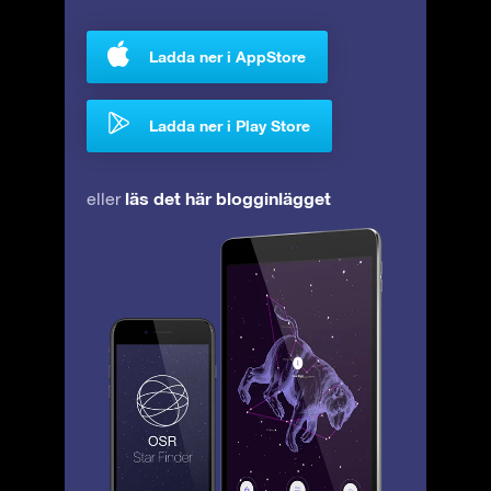
Ladda ner i AppStore
Ladda ner i Play Store
läs det här blogginlägget
eller