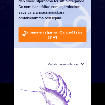
den bland stjärnorna för sitt bidragande.
De som har kräftan som stjärntecken
sägs vara anpassningsbara,
omtänksamma och lojala.
Namnge en stjärna i Cancer!
Från
37 A$
Välj din konstellation