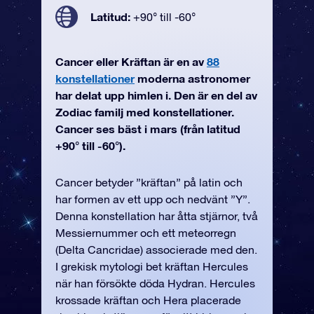
Latitud:
+90° till -60°
Cancer eller Kräftan är en av
88
konstellationer
moderna astronomer
har delat upp himlen i. Den är en del av
Zodiac familj med konstellationer.
Cancer ses bäst i mars (från latitud
+90° till -60°).
Cancer betyder ”kräftan” på latin och
har formen av ett upp och nedvänt ”Y”.
Denna konstellation har åtta stjärnor, två
Messiernummer och ett meteorregn
(Delta Cancridae) associerade med den.
I grekisk mytologi bet kräftan Hercules
när han försökte döda Hydran. Hercules
krossade kräftan och Hera placerade