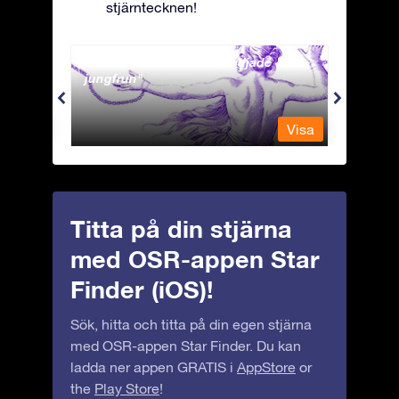
stjärntecknen!
Andromeda - Den fastkedjade
Antli
jungfrun
Visa
Visa
Titta på din stjärna
med OSR-appen Star
Finder (iOS)!
Sök, hitta och titta på din egen stjärna
med OSR-appen Star Finder. Du kan
ladda ner appen GRATIS i
AppStore
or
the
Play Store
!