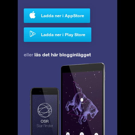
Ladda ner i AppStore
Ladda ner i Play Store
läs det här blogginlägget
eller