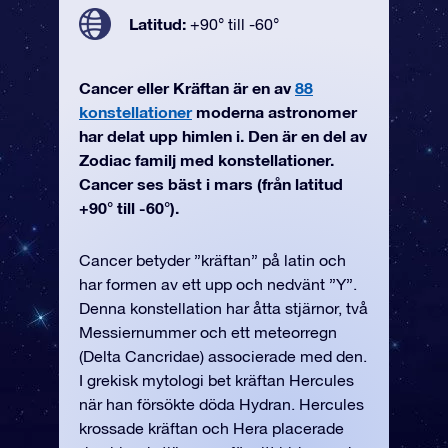
Latitud:
+90° till -60°
Cancer eller Kräftan är en av
88
konstellationer
moderna astronomer
har delat upp himlen i. Den är en del av
Zodiac familj med konstellationer.
Cancer ses bäst i mars (från latitud
+90° till -60°).
Cancer betyder ”kräftan” på latin och
har formen av ett upp och nedvänt ”Y”.
Denna konstellation har åtta stjärnor, två
Messiernummer och ett meteorregn
(Delta Cancridae) associerade med den.
I grekisk mytologi bet kräftan Hercules
när han försökte döda Hydran. Hercules
krossade kräftan och Hera placerade