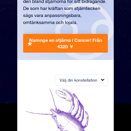
den bland stjärnorna för sitt bidragande.
De som har kräftan som stjärntecken
sägs vara anpassningsbara,
omtänksamma och lojala.
Namnge en stjärna i Cancer!
Från
4320 ￥
Välj din konstellation