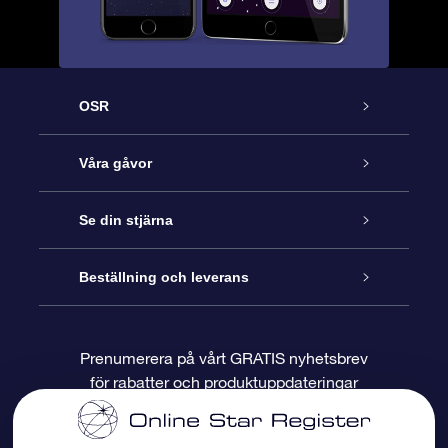
OSR
Kundtjänst
Våra gåvor
Kontakta oss
Online-Stjärngåva
Se din stjärna
Blogg
OSR Gåvopaket
Stjärnregiste
Beställning och leverans
Vanliga frågor
Super Star-gåva
OSR:s App Star Finder
Kundinloggning
Prenumerera på vårt GRATIS nyhetsbrev
för rabatter och produktuppdateringar
Recensioner
OSR Presentkort
Personlig Stjärnsida
Betalningsinformation
Företagspresenter
One Million Stars
Leveransinformation