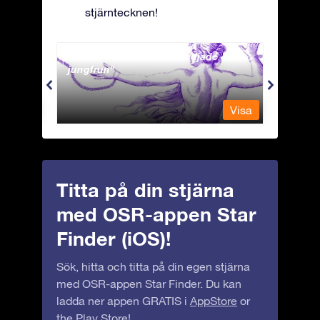
stjärntecknen!
Andromeda - Den fastkedjade
Antli
jungfrun
Visa
Visa
Titta på din stjärna
med OSR-appen Star
Finder (iOS)!
Sök, hitta och titta på din egen stjärna
med OSR-appen Star Finder. Du kan
ladda ner appen GRATIS i
AppStore
or
the
Play Store
!