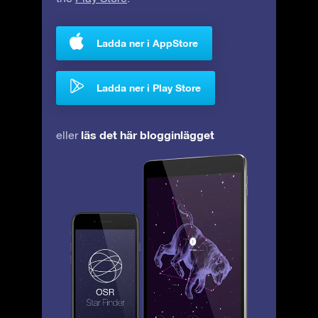
Ladda ner i AppStore
Ladda ner i Play Store
läs det här blogginlägget
eller