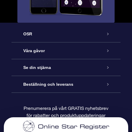
OSR
Kundtjänst
Våra gåvor
Kontakta oss
Online-Stjärngåva
Se din stjärna
Blogg
OSR Gåvopaket
Stjärnregiste
Beställning och leverans
Vanliga frågor
Super Star-gåva
OSR:s App Star Finder
Kundinloggning
Prenumerera på vårt GRATIS nyhetsbrev
för rabatter och produktuppdateringar
Recensioner
OSR Presentkort
Personlig Stjärnsida
Betalningsinformation