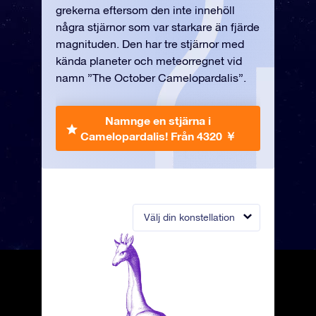
grekerna eftersom den inte innehöll
några stjärnor som var starkare än fjärde
magnituden. Den har tre stjärnor med
kända planeter och meteorregnet vid
namn ”The October Camelopardalis”.
Namnge en stjärna i
Camelopardalis!
Från 4320 ￥
Välj din konstellation