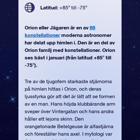
Latitud:
+85° till -75°
Orion eller Jägaren är en av
88
konstellationer
moderna astronomer
har delat upp himlen i. Den är en del av
Orion familj med konstellationer. Orion
ses bäst i januari (från latitud +85° till
-75°).
Tre av de tjugofem starkaste stjärnorna
på himlen hittas i Orion, och deras
ljusstyrka gör att det är lätt att se formen
av en man. Hans höjda klubbärande arm
sveper över Vintergatan och hans andra
håller ett lejons skinn. Den
orangetonade Betelgeuse är alfastjärna
och föreställer hans axel. I mytologi var