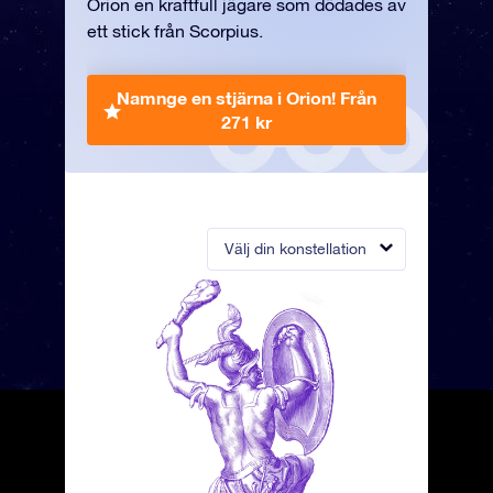
Orion en kraftfull jägare som dödades av
ett stick från Scorpius.
Namnge en stjärna i Orion!
Från
271 kr
Välj din konstellation