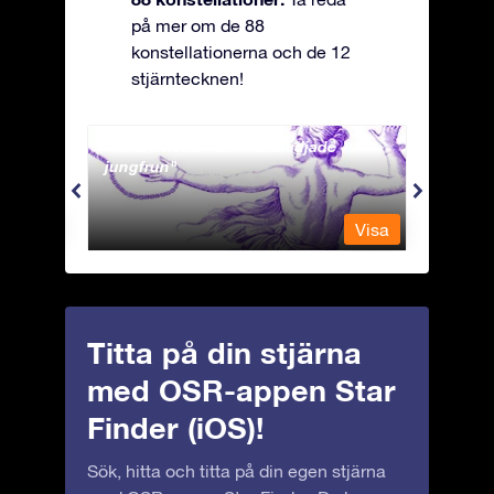
på mer om de 88
konstellationerna och de 12
stjärntecknen!
Andromeda - Den fastkedjade
Antli
jungfrun
Visa
Visa
Titta på din stjärna
med OSR-appen Star
Finder (iOS)!
Sök, hitta och titta på din egen stjärna