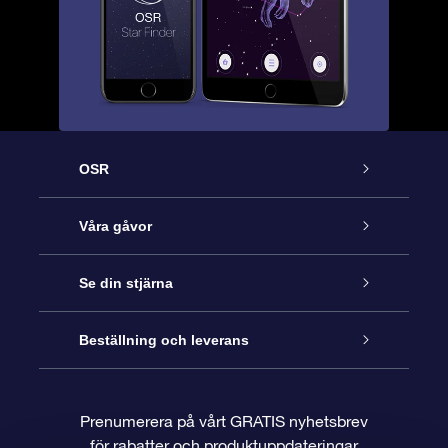
OSR
Kundtjänst
Våra gåvor
Kontakta oss
Online-Stjärngåva
Se din stjärna
Blogg
OSR Gåvopaket
Stjärnregiste
Beställning och leverans
Vanliga frågor
Super Star-gåva
OSR:s App Star Finder
Kundinloggning
Prenumerera på vårt GRATIS nyhetsbrev
för rabatter och produktuppdateringar