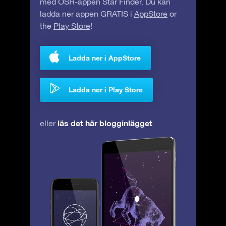
med OSR-appen Star Finder. Du kan
ladda ner appen GRATIS i
AppStore
or
the
Play Store
!
Ladda ner i AppStore
Ladda ner i Play Store
läs det här blogginlägget
eller