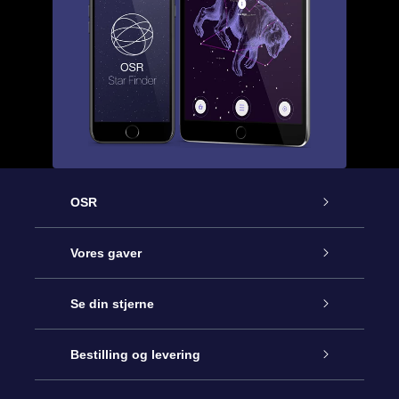
OSR
Kundeservice
Vores gaver
Kontakt os
Online Stjernegave
Se din stjerne
Bloggen
OSR Gavepakke
Star Register
Bestilling og levering