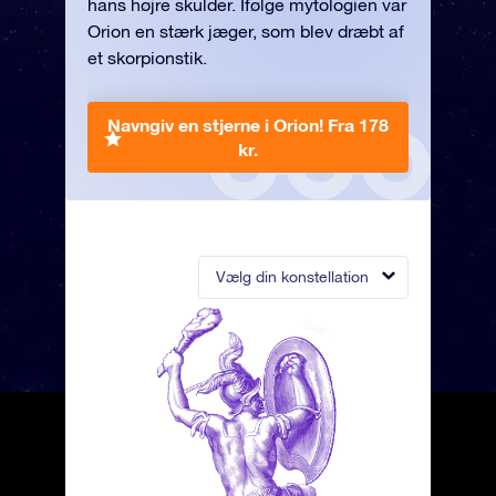
hans højre skulder. Ifølge mytologien var
Orion en stærk jæger, som blev dræbt af
et skorpionstik.
Navngiv en stjerne i Orion!
Fra 178
kr.
Vælg din konstellation