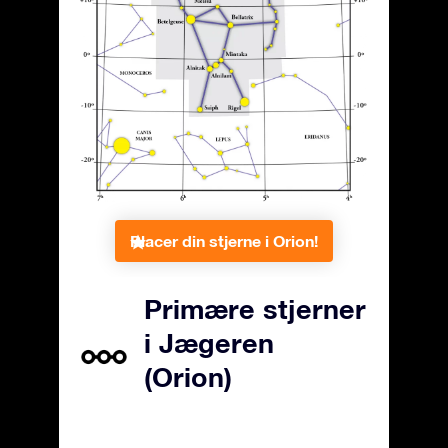
Placer din stjerne i Orion!
Primære stjerner
i Jægeren
(Orion)