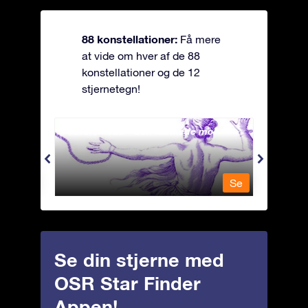
88 konstellationer:
Få mere
at vide om hver af de 88
konstellationer og de 12
stjernetegn!
Andromeda - Den lænkede mø
Antli
Se
Se
Se din stjerne med
OSR Star Finder
Appen!