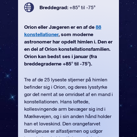
Breddegrad:
+85° til -75°
Orion eller Jægeren er en af de
88
konstellationer
, som moderne
astronomer har opdelt himlen i. Den er
en del af Orion konstellationsfamilien.
Orion kan bedst ses i januar (fra
breddegraderne +85° til -75°).
Tre af de 25 lyseste stjerner på himlen
befinder sig i Orion, og deres lysstyrke
gør det nemt at se omridset af en mand i
konstellationen. Hans løftede,
køllesvingende arm bevæger sig ind i
Mælkevejen, og i sin anden hånd holder
han et løveskind. Den orangefarvet
Betelgeuse er alfastjernen og udgør