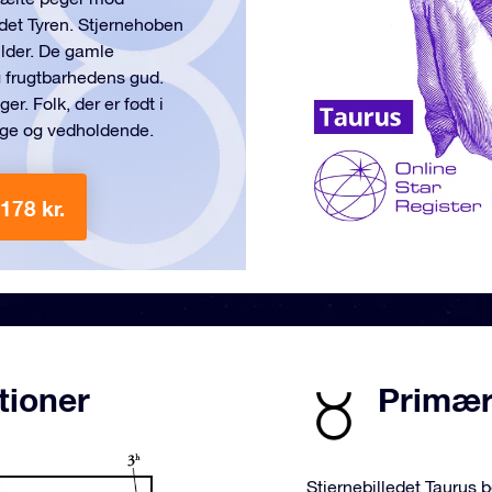
edet Tyren. Stjernehoben
lder. De gamle
 frugtbarhedens gud.
r. Folk, der er født i
dige og vedholdende.
178 kr.
tioner
Primære
Stjernebilledet Taurus b