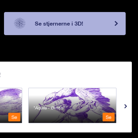
Se stjernerne i 3D!
!
Aquila - Ørnen
Aqu
Se
Se