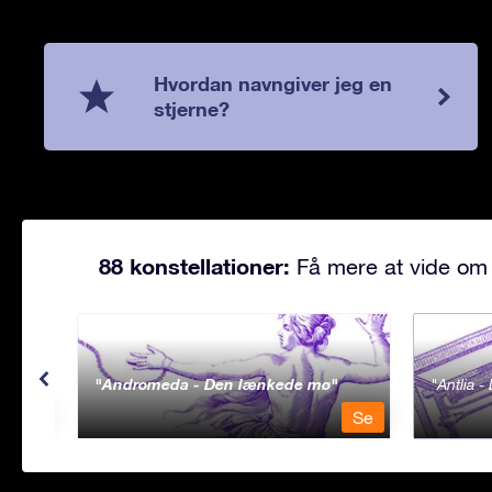
Hvordan navngiver jeg en
stjerne?
88 konstellationer:
Få mere at vide om 
Andromeda - Den lænkede mø
Antlia 
Se
Se