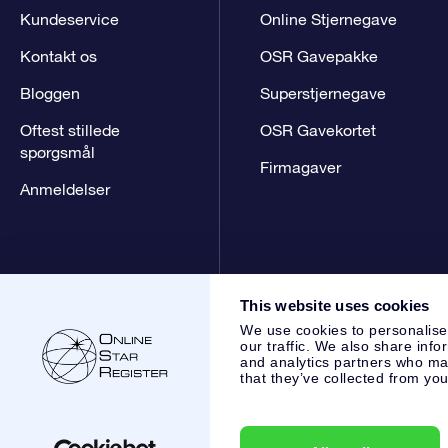
Kundeservice
Online Stjernegave
Kontakt os
OSR Gavepakke
Bloggen
Superstjernegave
Oftest stillede
OSR Gavekortet
spørgsmål
Firmagaver
Anmeldelser
This website uses cookies
We use cookies to personalise
our traffic. We also share info
and analytics partners who may
that they’ve collected from you
Online Star Register BV
- Laan van de Maagd 83, 7324 BT 