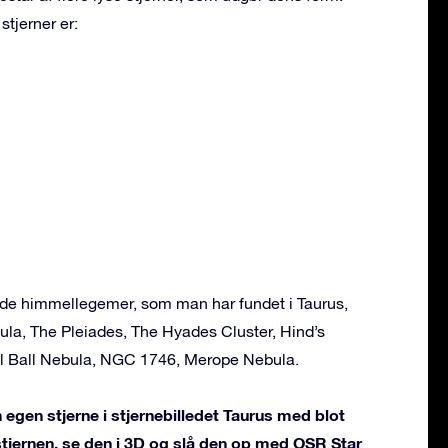
stjerner er:
ende himmellegemer, som man har fundet i Taurus,
ula, The Pleiades, The Hyades Cluster, Hind’s
al Ball Nebula, NGC 1746, Merope Nebula.
 egen stjerne i stjernebilledet Taurus med blot
 stjernen, se den i 3D og slå den op med OSR Star