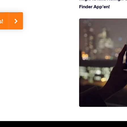
Finder App’en!
s!