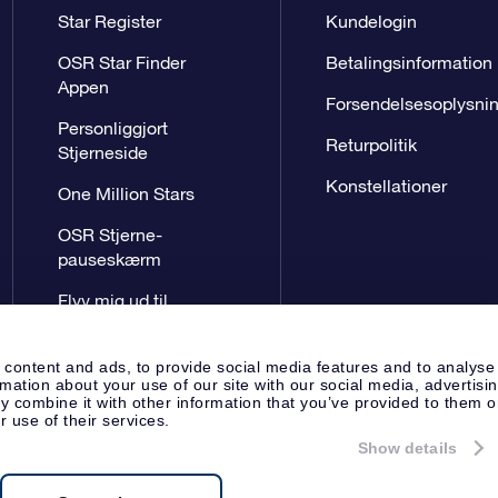
Star Register
Kundelogin
OSR Star Finder
Betalingsinformation
Appen
Forsendelsesoplysni
Personliggjort
Returpolitik
Stjerneside
Konstellationer
One Million Stars
OSR Stjerne-
pauseskærm
Flyv mig ud til
stjernerne VR-App
 content and ads, to provide social media features and to analyse
rmation about your use of our site with our social media, advertisi
 combine it with other information that you’ve provided to them o
r use of their services.
Show details
Presseside
Beskyttelse af perso
Apeldoorn, The Netherlands