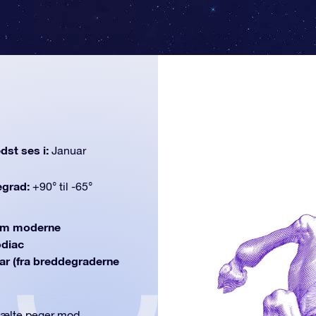
dst ses i:
Januar
egrad:
+90° til -65°
om moderne
odiac
uar (fra breddegraderne
 bælte peger mod