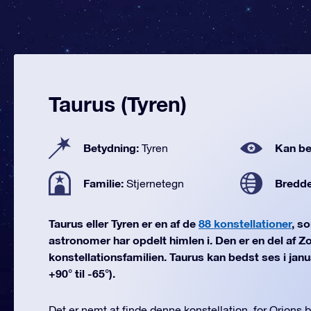
Taurus (Tyren)
Betydning:
Kan be
Tyren
Familie:
Bredd
Stjernetegn
Taurus eller Tyren er en af de
88 konstellationer
, s
astronomer har opdelt himlen i. Den er en del af Z
konstellationsfamilien. Taurus kan bedst ses i jan
+90° til -65°).
Det er nemt at finde denne konstellation, for Orions