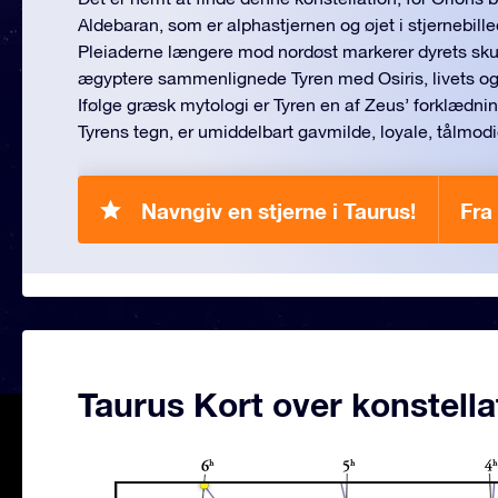
Aldebaran, som er alphastjernen og øjet i stjernebill
Pleiaderne længere mod nordøst markerer dyrets sku
ægyptere sammenlignede Tyren med Osiris, livets og
Ifølge græsk mytologi er Tyren en af Zeus’ forklædninge
Tyrens tegn, er umiddelbart gavmilde, loyale, tålmo
Navngiv en stjerne i Taurus!
Fra 
Taurus Kort over konstella