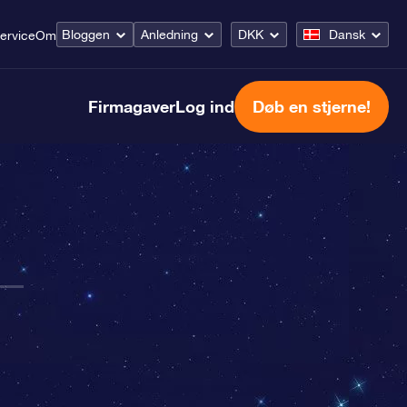
Bloggen
Anledning
DKK
Dansk
ervice
Om
Firmagaver
Log ind
Døb en stjerne!