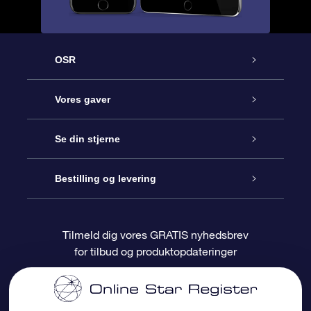
OSR
Kundeservice
Vores gaver
Kontakt os
Online Stjernegave
Se din stjerne
Bloggen
OSR Gavepakke
Star Register
Bestilling og levering
Oftest stillede spørgsmål
Superstjernegave
OSR Star Finder Appen
Kundelogin
Tilmeld dig vores GRATIS nyhedsbrev
for tilbud og produktopdateringer
Anmeldelser
OSR Gavekortet
Personliggjort Stjerneside
Betalingsinformation
Firmagaver
One Million Stars
Forsendelsesoplysninger