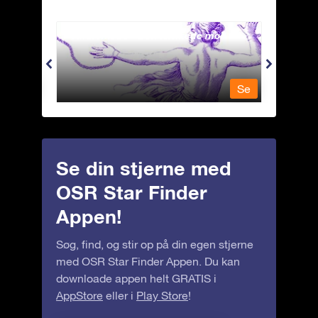
Andromeda - Den lænkede mø
Antli
Se
Se
Se din stjerne med
OSR Star Finder
Appen!
Søg, find, og stir op på din egen stjerne
med OSR Star Finder Appen. Du kan
downloade appen helt GRATIS i
AppStore
eller i
Play Store
!