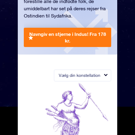
forestille alle de indfødte folk, de
umiddelbart har set på deres rejser fra
Ostindien til Sydafrika.
Navngiv en stjerne i Indus!
Fra 178
kr.
Vælg din konstellation