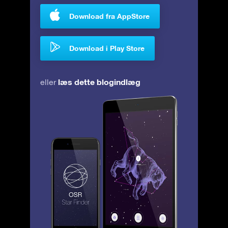
Download fra AppStore
Download i Play Store
læs dette blogindlæg
eller