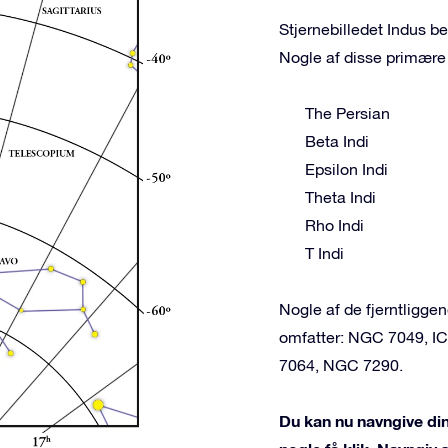
Stjernebilledet Indus be
Nogle af disse primære 
The Persian
Beta Indi
Epsilon Indi
Theta Indi
Rho Indi
T Indi
Nogle af de fjerntligg
omfatter: NGC 7049, 
7064, NGC 7290.
Du kan nu navngive din