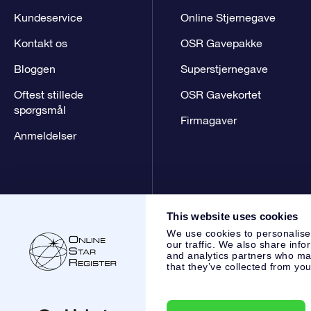
Kundeservice
Online Stjernegave
Kontakt os
OSR Gavepakke
Bloggen
Superstjernegave
Oftest stillede
OSR Gavekortet
spørgsmål
Firmagaver
Anmeldelser
This website uses cookies
We use cookies to personalise
our traffic. We also share info
and analytics partners who may
that they’ve collected from you
Online Star Register BV
- Laan van de Maagd 83, 7324 BT 