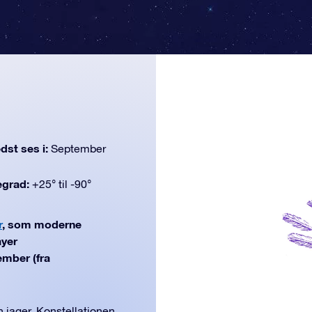
dst ses i:
September
egrad:
+25° til -90°
r
, som moderne
ayer
ember (fra
 jager. Konstellationen