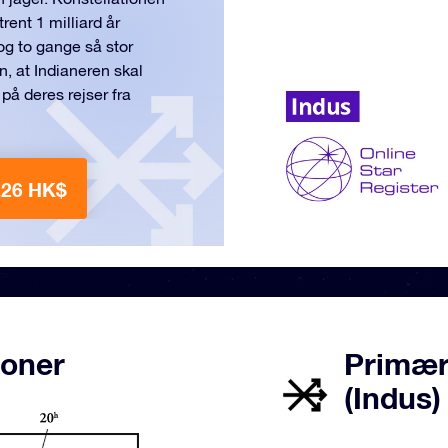
rent 1 milliard år
g to gange så stor
 at Indianeren skal
 på deres rejser fra
226 HK$
ioner
Primære
(Indus)