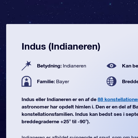
Indus (Indianeren)
Betydning:
Kan be
Indianeren
Familie:
Bredd
Bayer
Indus eller Indianeren er en af de
88 konstellatione
astronomer har opdelt himlen i. Den er en del af B
konstellationsfamilien. Indus kan bedst ses i sept
breddegraderne +25° til -90°).
Indianeren er afbildet svingende et spyd, som om han