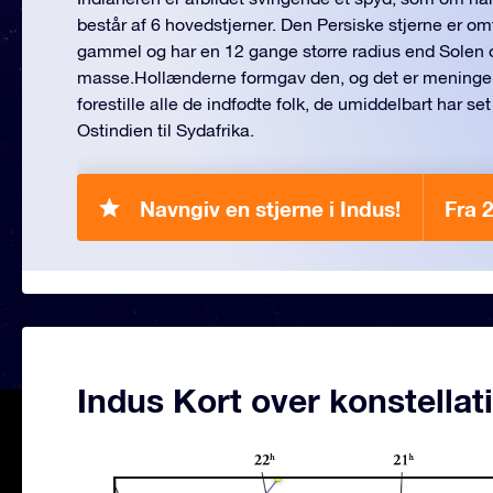
består af 6 hovedstjerner. Den Persiske stjerne er omt
gammel og har en 12 gange større radius end Solen o
masse.Hollænderne formgav den, og det er meningen,
forestille alle de indfødte folk, de umiddelbart har set
Ostindien til Sydafrika.
Navngiv en stjerne i Indus!
Fra 
Indus Kort over konstellat