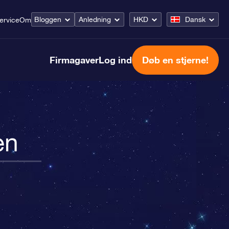
Bloggen
Anledning
HKD
Dansk
ervice
Om
Firmagaver
Log ind
Døb en stjerne!
en