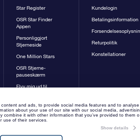
Star Register
Kundelogin
OSR Star Finder
Betalingsinformation
Appen
Forsendelsesoplysni
Personliggjort
Returpolitik
Stjerneside
Konstellationer
One Million Stars
OSR Stjerne-
pauseskærm
Flyv mig ud til
stjernerne VR-App
 content and ads, to provide social media features and to analyse
rmation about your use of our site with our social media, advertisi
 combine it with other information that you’ve provided to them o
r use of their services.
Show details
Presseside
Beskyttelse af perso
Apeldoorn, The Netherlands