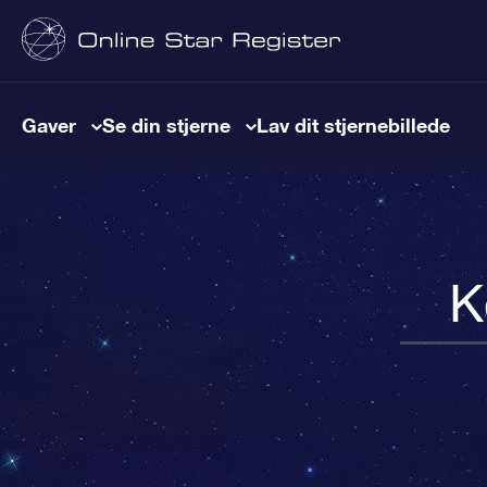
Gaver
Se din stjerne
Lav dit stjernebillede
K