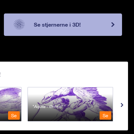
Se stjernerne i 3D!
!
Aquila - Ørnen
Aqu
Se
Se