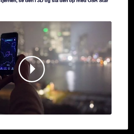
 stjernen, se den i 3D og slå den op med OSR Star