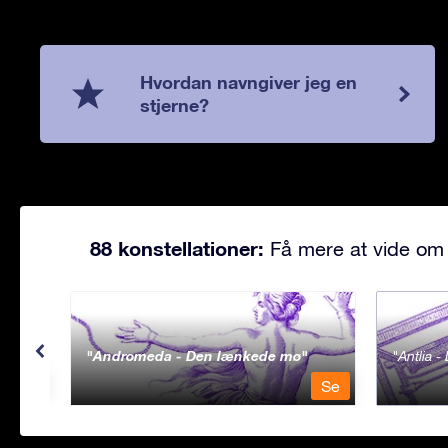
Hvordan navngiver jeg en
stjerne?
88 konstellationer:
Få mere at vide om 
Andromeda - Den lænkede mø
Antlia 
Se
Se