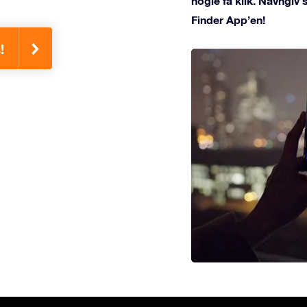
nogle få klik. Navngiv
Finder App’en!
!