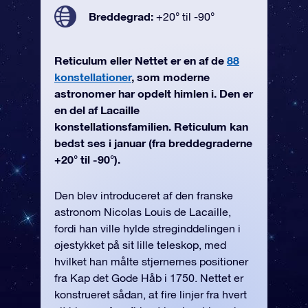
Breddegrad:
+20° til -90°
Reticulum eller Nettet er en af de
88
konstellationer
, som moderne
astronomer har opdelt himlen i. Den er
en del af Lacaille
konstellationsfamilien. Reticulum kan
bedst ses i januar (fra breddegraderne
+20° til -90°).
Den blev introduceret af den franske
astronom Nicolas Louis de Lacaille,
fordi han ville hylde streginddelingen i
øjestykket på sit lille teleskop, med
hvilket han målte stjernernes positioner
fra Kap det Gode Håb i 1750. Nettet er
konstrueret sådan, at fire linjer fra hvert