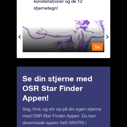
konstellationer og de 12
stjernetegn!
Andromeda - Den lænkede mø
Antli
Se
Se
Se din stjerne med
OSR Star Finder
Appen!
Søg, find, og stir op på din egen stjerne
med OSR Star Finder Appen. Du kan
downloade appen helt GRATIS i