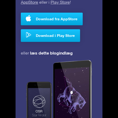
AppStore
eller i
Play Store
!
Download fra AppStore
Download i Play Store
læs dette blogindlæg
eller