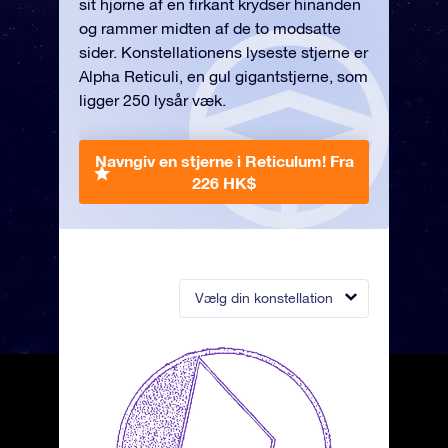
sit hjørne af en firkant krydser hinanden
og rammer midten af de to modsatte
sider. Konstellationens lyseste stjerne er
Alpha Reticuli, en gul gigantstjerne, som
ligger 250 lysår væk.
Navngiv en stjerne i Reticulum!
Fra
226 HK$
Vælg din konstellation