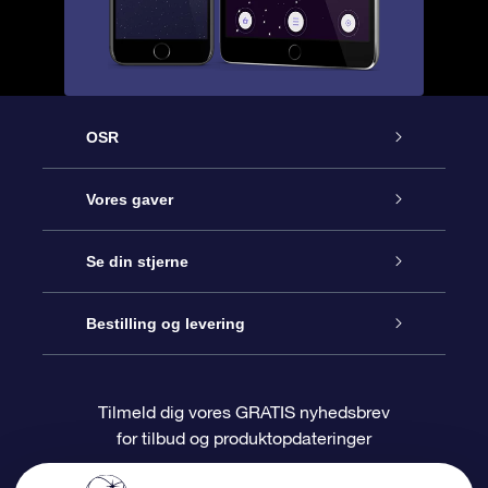
OSR
Kundeservice
Vores gaver
Kontakt os
Online Stjernegave
Se din stjerne
Bloggen
OSR Gavepakke
Star Register
Bestilling og levering
Oftest stillede spørgsmål
Superstjernegave
OSR Star Finder Appen
Kundelogin
Tilmeld dig vores GRATIS nyhedsbrev
for tilbud og produktopdateringer
Anmeldelser
OSR Gavekortet
Personliggjort Stjerneside
Betalingsinformation