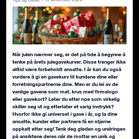
Tips og Gaver
Når julen nærmer seg, er det på tide å begynne å
tenke på årets julegavekurver. Disse trenger ikke
alltid være forbeholdt ansatte. I år kan du også
vurdere å gi en gavekurv til kundene dine eller
forretningspartnerne dine. Men er du lei av de
vanlige gavene som mat, krus med firmalogo
eller gavekort? Leter du etter noe som virkelig
skiller seg ut og etterlater et varig inntrykk?
Hvorfor ikke gi universet i gave i år, og la dine
ansatte, kunder eller partnere få en stjerne
oppkalt etter seg! Tenk deg gleden og undringen
på ansiktene deres når de mottar en unik og