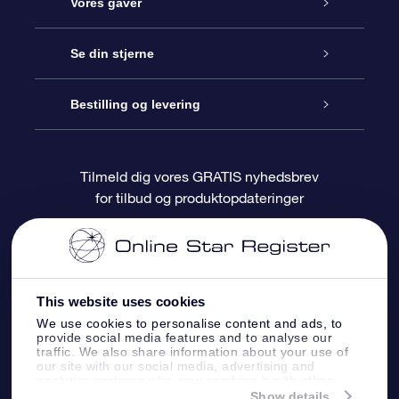
Kundeservice
Vores gaver
Kontakt os
Online Stjernegave
Se din stjerne
Bloggen
OSR Gavepakke
Star Register
Bestilling og levering
Oftest stillede spørgsmål
Superstjernegave
OSR Star Finder Appen
Kundelogin
Tilmeld dig vores GRATIS nyhedsbrev
for tilbud og produktopdateringer
Anmeldelser
OSR Gavekortet
Personliggjort Stjerneside
Betalingsinformation
Firmagaver
One Million Stars
Forsendelsesoplysninger
This website uses cookies
OSR Stjerne-pauseskærm
Returpolitik
We use cookies to personalise content and ads, to
provide social media features and to analyse our
traffic. We also share information about your use of
Flyv mig ud til stjernerne VR-App
Konstellationer
our site with our social media, advertising and
analytics partners who may combine it with other
information that you’ve provided to them or that
Show details