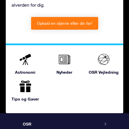
alverden for dig.
Opkald en stjerne efter din far!
Astronomi
Nyheder
OSR Vejledning
Tips og Gaver
OSR