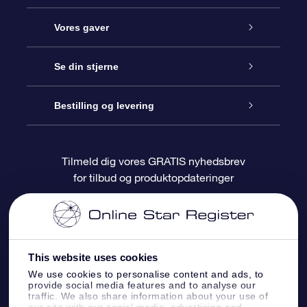
Kundeservice
Vores gaver
Kontakt os
Online Stjernegave
Se din stjerne
Bloggen
OSR Gavepakke
Star Register
Bestilling og levering
Oftest stillede spørgsmål
Superstjernegave
OSR Star Finder Appen
Kundelogin
Tilmeld dig vores GRATIS nyhedsbrev
for tilbud og produktopdateringer
Anmeldelser
OSR Gavekortet
Personliggjort Stjerneside
Betalingsinformation
Firmagaver
One Million Stars
Forsendelsesoplysninger
This website uses cookies
OSR Stjerne-pauseskærm
Returpolitik
We use cookies to personalise content and ads, to
provide social media features and to analyse our
traffic. We also share information about your use of
Flyv mig ud til stjernerne VR-App
Konstellationer
our site with our social media, advertising and