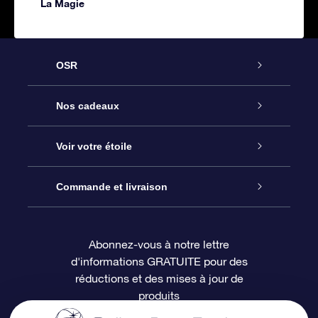
La Magie
OSR
Service
Nos cadeaux
À propos de l’OSR
Cadeau d’étoile en ligne
Voir votre étoile
Nous contacter
Coffret cadeau OSR
Registre des étoiles
Commande et livraison
Le blog
Cadeau Super Star
Appli OSR Star Finder
Connexion client
Abonnez-vous à notre lettre
d'informations GRATUITE pour des
Questions fréquemment posées
Carte cadeau OSR
Page d’accueil personnalisée
Informations de paiement
réductions et des mises à jour de
produits
Revues
Cadeaux d’entreprise
Un million d’étoiles
Informations d’expédition