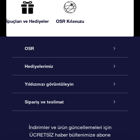
İpuçları ve Hediyeler
OSR Kılavuzu
OSR
Hizmet
Hediyelerimiz
İletişim
Çevrimiçi Yıldız Hediyesi
Yıldızınızı görüntüleyin
Blogu
OSR Hediye Paketi
Star Register
Sipariş ve teslimat
Sıkça Sorulan Sorular
Muhteşem Yıldız Hediyesi
OSR Star Finder Uygulaması
Müşteri Girişi
İndirimler ve ürün güncellemeleri için
ÜCRETSİZ haber bültenimize abone
Değerlendirmeler
OSR Hediye Kartı
Kişiselleştirilmiş Yıldız Sayfası
Ödeme bilgileri