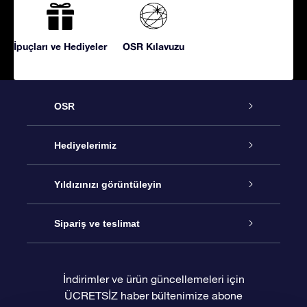
İpuçları ve Hediyeler
OSR Kılavuzu
OSR
Hizmet
Hediyelerimiz
İletişim
Çevrimiçi Yıldız Hediyesi
Yıldızınızı görüntüleyin
Blogu
OSR Hediye Paketi
Star Register
Sipariş ve teslimat
Sıkça Sorulan Sorular
Muhteşem Yıldız Hediyesi
OSR Star Finder Uygulaması
Müşteri Girişi
İndirimler ve ürün güncellemeleri için
ÜCRETSİZ haber bültenimize abone
Değerlendirmeler
OSR Hediye Kartı
Kişiselleştirilmiş Yıldız Sayfası
Ödeme bilgileri