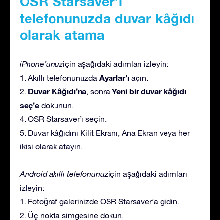
OSR Starsaver’ı
telefonunuzda duvar kâğıdı
olarak atama
iPhone’unuz
için aşağıdaki adımları izleyin:
Ayarlar’ı
1. Akıllı telefonunuzda
açın.
Duvar Kâğıdı’na
Yeni bir duvar kâğıdı
2.
, sonra
seç’e
dokunun.
4. OSR Starsaver’ı seçin.
5. Duvar kâğıdını Kilit Ekranı, Ana Ekran veya her
ikisi olarak atayın.
Android akıllı telefonunuz
için aşağıdaki adımları
izleyin:
1. Fotoğraf galerinizde OSR Starsaver’a gidin.
2. Üç nokta simgesine dokun.