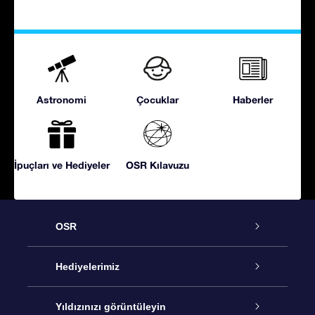
Astronomi
Çocuklar
Haberler
İpuçları ve Hediyeler
OSR Kılavuzu
OSR
Hizmet
Hediyelerimiz
İletişim
Çevrimiçi Yıldız Hediyesi
Yıldızınızı görüntüleyin