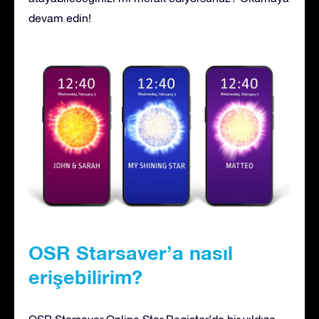
devam edin!
OSR Starsaver’a nasıl
erişebilirim?
OSR Starsaver Online Star Register’da bir yıldıza