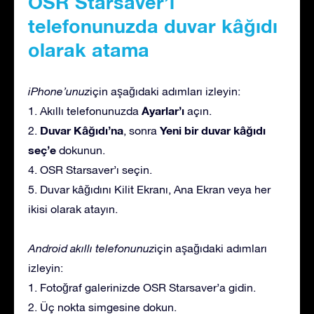
OSR Starsaver’ı
telefonunuzda duvar kâğıdı
olarak atama
iPhone’unuz
için aşağıdaki adımları izleyin:
Ayarlar’ı
1. Akıllı telefonunuzda
açın.
Duvar Kâğıdı’na
Yeni bir duvar kâğıdı
2.
, sonra
seç’e
dokunun.
4. OSR Starsaver’ı seçin.
5. Duvar kâğıdını Kilit Ekranı, Ana Ekran veya her
ikisi olarak atayın.
Android akıllı telefonunuz
için aşağıdaki adımları
izleyin:
1. Fotoğraf galerinizde OSR Starsaver’a gidin.
2. Üç nokta simgesine dokun.