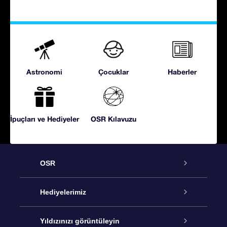
Astronomi
Çocuklar
Haberler
İpuçları ve Hediyeler
OSR Kılavuzu
OSR
Hizmet
Hediyelerimiz
İletişim
Çevrimiçi Yıldız Hediyesi
Yıldızınızı görüntüleyin