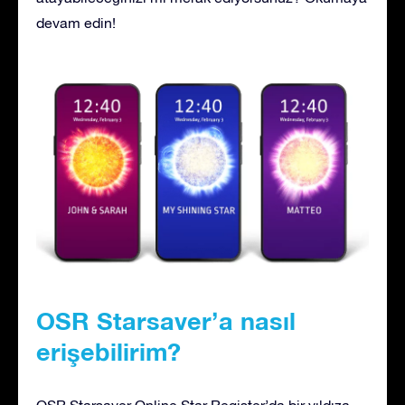
devam edin!
OSR Starsaver’a nasıl
erişebilirim?
OSR Starsaver Online Star Register’da bir yıldıza