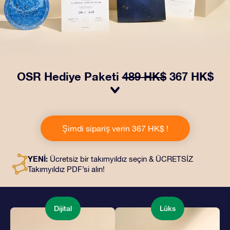
OSR Hediye Paketi
489 HK$
367 HK$
OSR Hediye Paketimiz ile gözleri kamaştırın! Güzel bir
zarf içinde kişiye özel hazırlanan belgelerin seçtiğiniz
Şimdi sipariş verin 367 HK$ !
adrese teslimatı ile çevrimiçi belgeler ve uygulamalara
erişim imkanı bu pakete dahildir. Bu, arkadaşlarınıza ve
sevdiklerinize kalıcı bir hediye vermenin büyüleyici bir
YENİ:
Ücretsiz bir takımyıldız seçin & ÜCRETSİZ
yoludur.
Takımyıldız PDF’si alın!
Dijital
Lüks