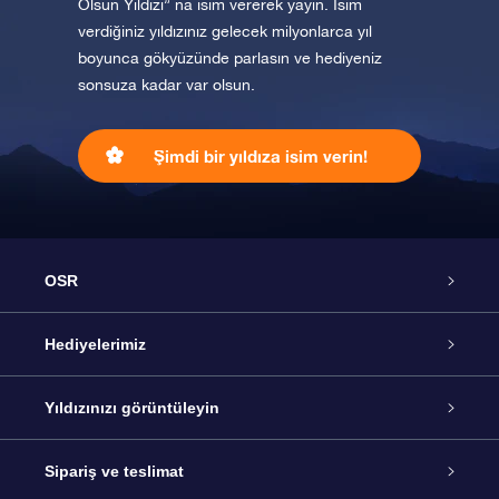
Olsun Yıldızı” na isim vererek yayın. İsim
verdiğiniz yıldızınız gelecek milyonlarca yıl
boyunca gökyüzünde parlasın ve hediyeniz
sonsuza kadar var olsun.
Şimdi bir yıldıza isim verin!
OSR
Hizmet
Hediyelerimiz
İletişim
Çevrimiçi Yıldız Hediyesi
Yıldızınızı görüntüleyin
Blogu
OSR Hediye Paketi
Star Register
Sipariş ve teslimat