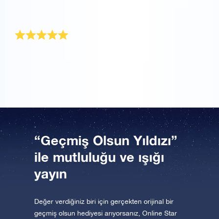
Bu hediye, kendini pek iyi hissetmeyen annem içindi.
Şansa bakın ki OSR Hediye Paketi gününü aydınlattı.
Harikulade hediye
Sonsuza kadar değerini koruyacak harika bir hediye.
Teşekkür ederim!
“Geçmiş Olsun Yıldızı”
ile mutluluğu ve ışığı
yayın
Değer verdiğiniz biri için gerçekten orijinal bir
geçmiş olsun hediyesi arıyorsanız, Online Star