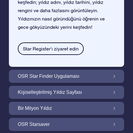
keşfedin; yıldız adını, yıldız tarihini, yıldız
rengini ve daha fazlasını görüntüleyin.
Yıldızınızın nasıl göründüğünü öğrenin ve
gece gökyüzündeki yerini keşfedin!
Star Register'ı ziyaret edin
OSR Star Finder Uygulaması
OSR Star Finder Uygulaması ile Gece
Kişiselleştirilmiş Yıldız Sayfası
Gökyüzünde Kendi Yıldızınızı Bulun
Ucretsiz Yıldız Sayfası ile Yıldız Hediyenizi
Bir Milyon Yıldız
Kişiselleştirin
Bir Milyon Yıldız Galaktik Mahallemizi
OSR Starsaver
Keşfedin