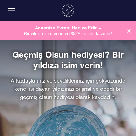
Annenize Evreni Hediye Edin –
Bir yıldıza isim verin ve %25 indirim kazanın!
Geçmiş Olsun hediyesi? Bir
yıldıza isim verin!
Arkadaşlarınız ve sevdikleriniz için gökyüzünde
kendi ışıldayan yıldızınızı orijinal ve ebedî bir
geçmiş olsun hediyesi olarak kaydedin.